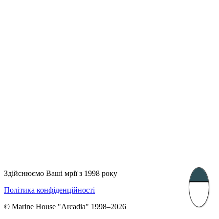
Лондон, Велика Британія
Бухарест, Румунія
UK 47a South Audley
33, Vasile Lascar str. Apt.7
Street
+40 747 886 707
+44 207 866 2257
Несебр, Болгарія
39 Edelvajs street
+359 89 550 28 00
Subscribe
Здійснюємо Ваші мрії з 1998 року
Політика конфіденційності
© Marine House "Arcadia" 1998–2026