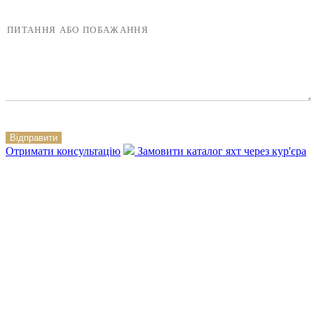
Відправити
Отримати консультацію
Замовити каталог яхт через кур'єра
+380 50 316 54 78
Зв'язок через @
+380 44 390 61 01
info@arkadia.com.ua