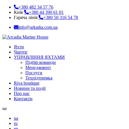
+380 482 34 57 76
Київ
+380 44 390 61 01
Гаряча лінія
+380 50 316 54 78
info@arkadia.com.ua
Яхти
Чартер
УПРАВЛІННЯ ЯХТАМИ
Підбір команди
Менеджмент
Послуги
Техпідтримка
Riva boutique
Новини та події
Про нас
Контакти
ua
ua
ru
en