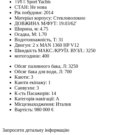
ТИП:
Sport Yachts
СТАН:
Не нова
Рік побудови:
2014
Матеріал корпусу:
Стекловолокно
ДОВЖИНА М/ФУТ:
19.03/62'
Ширина, м:
4.75
Осадка, М:
1.70
Водотоннажність, Т:
31
Двигун:
2 x MAN 1360 HP V12
Швидкість МАКС./КРУЇЗ. ВУЗЛ.:
3250
мотогодини:
400
Обсяг паливного бака, Л:
3250
Обсяг бака для води, Л:
700
Каюти:
3
Каюти екіпажу:
1
Санвузли:
3
К-сть Пасажирів:
14
Категорія навігації:
A
Місцезнаходження:
Италия
Вартість:
980 000 €
Запросити детальну інформацію