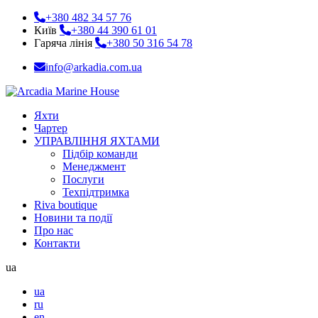
+380 482 34 57 76
Київ
+380 44 390 61 01
Гаряча лінія
+380 50 316 54 78
info@arkadia.com.ua
Яхти
Чартер
УПРАВЛІННЯ ЯХТАМИ
Підбір команди
Менеджмент
Послуги
Техпідтримка
Riva boutique
Новини та події
Про нас
Контакти
ua
ua
ru
en