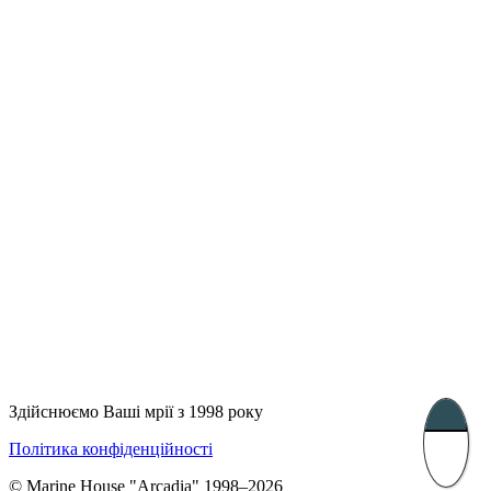
Лондон, Велика Британія
Бухарест, Румунія
UK 47a South Audley
33, Vasile Lascar str. Apt.7
Street
+40 747 886 707
+44 207 866 2257
Несебр, Болгарія
39 Edelvajs street
+359 89 550 28 00
Subscribe
Здійснюємо Ваші мрії з 1998 року
Політика конфіденційності
© Marine House "Arcadia" 1998–2026