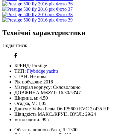
Технічні характеристики
Поділитися:
БРЕНД:
Prestige
ТИП:
Flybridge yachts
СТАН:
Не нова
Рік побудови:
2016
Матеріал корпусу:
Скловолокно
ДОВЖИНА М/ФУТ:
16.30/53'47''
Ширина, м:
4,50
Осадка, М:
1,05
Двигун:
Volvo Penta D6 IPS600 EVC 2x435 HP
Швидкість МАКС./КРУЇЗ. ВУЗЛ.:
29/24
мотогодини:
995
Обсяг паливного бака, Л:
1300