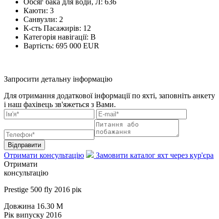
Обсяг бака для води, Л:
636
Каюти:
3
Санвузли:
2
К-сть Пасажирів:
12
Категорія навігації:
В
Вартість:
695 000 EUR
Запросити детальну інформацію
Для отримання додаткової інформації по яхті, заповніть анкету
і наш фахівець зв'яжеться з Вами.
Відправити
Отримати консультацію
Замовити каталог яхт через кур'єра
Отримати
консультацію
Prestige 500 fly 2016 рік
Довжина
16.30 M
Рік випуску
2016