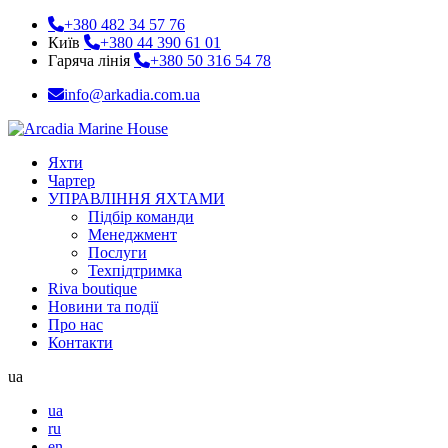
+380 482 34 57 76
Київ
+380 44 390 61 01
Гаряча лінія
+380 50 316 54 78
info@arkadia.com.ua
Яхти
Чартер
УПРАВЛІННЯ ЯХТАМИ
Підбір команди
Менеджмент
Послуги
Техпідтримка
Riva boutique
Новини та події
Про нас
Контакти
ua
ua
ru
en