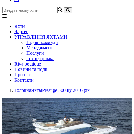
Яхти
Чартер
УПРАВЛІННЯ ЯХТАМИ
Підбір команди
Менеджмент
Послуги
Техпідтримка
Riva boutique
Новини та події
Про нас
Контакти
Головна
Яхты
Prestige 500 fly 2016 рік