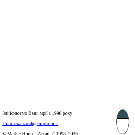
Лондон, Велика Британія
Бухарест, Румунія
UK 47a South Audley
33, Vasile Lascar str. Apt.7
Street
+40 747 886 707
+44 207 866 2257
Несебр, Болгарія
39 Edelvajs street
+359 89 550 28 00
Subscribe
Здійснюємо Ваші мрії з 1998 року
Політика конфіденційності
© Marine House "Arcadia" 1998–2026