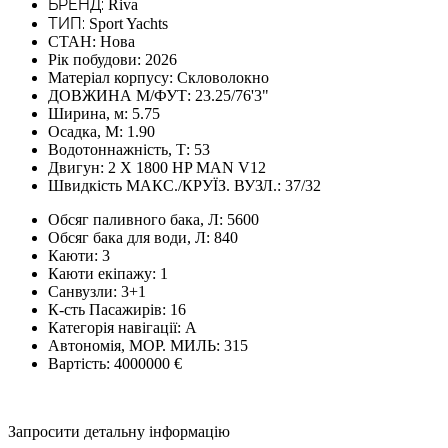
БРЕНД:
Riva
ТИП:
Sport Yachts
СТАН:
Нова
Рік побудови:
2026
Матеріал корпусу:
Скловолокно
ДОВЖИНА М/ФУТ:
23.25/76'3"
Ширина, м:
5.75
Осадка, М:
1.90
Водотоннажність, Т:
53
Двигун:
2 Х 1800 HP MAN V12
Швидкість МАКС./КРУЇЗ. ВУЗЛ.:
37/32
Обсяг паливного бака, Л:
5600
Обсяг бака для води, Л:
840
Каюти:
3
Каюти екіпажу:
1
Санвузли:
3+1
К-сть Пасажирів:
16
Категорія навігації:
A
Автономія, МОР. МИЛЬ:
315
Вартість:
4000000 €
Запросити детальну інформацію