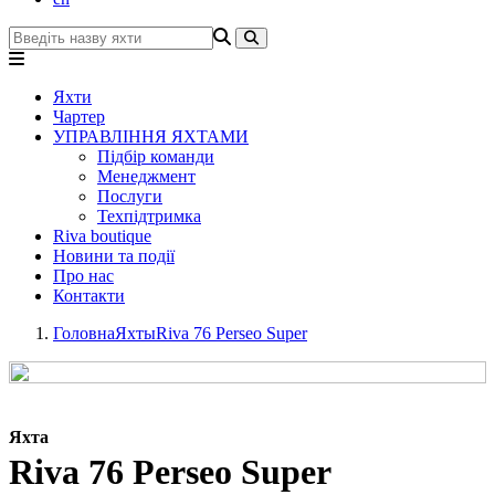
Яхти
Чартер
УПРАВЛІННЯ ЯХТАМИ
Підбір команди
Менеджмент
Послуги
Техпідтримка
Riva boutique
Новини та події
Про нас
Контакти
Головна
Яхты
Riva 76 Perseo Super
Яхта
Riva 76 Perseo Super