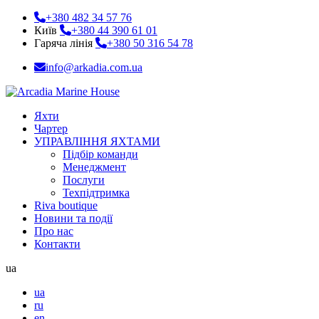
+380 482 34 57 76
Київ
+380 44 390 61 01
Гаряча лінія
+380 50 316 54 78
info@arkadia.com.ua
Яхти
Чартер
УПРАВЛІННЯ ЯХТАМИ
Підбір команди
Менеджмент
Послуги
Техпідтримка
Riva boutique
Новини та події
Про нас
Контакти
ua
ua
ru
en