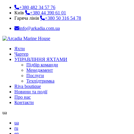
+380 482 34 57 76
Київ
+380 44 390 61 01
Гаряча лінія
+380 50 316 54 78
info@arkadia.com.ua
Яхти
Чартер
УПРАВЛІННЯ ЯХТАМИ
Підбір команди
Менеджмент
Послуги
Техпідтримка
Riva boutique
Новини та події
Про нас
Контакти
ua
ua
ru
en