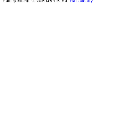
Наш фахівець зв'яжеться з Вами.
На головну
+380 50 316 54 78
Зв'язок через @
+380 44 390 61 01
info@arkadia.com.ua
Лондон, Велика Британія
Бухарест, Румунія
UK 47a South Audley
33, Vasile Lascar str. Apt.7
Street
+40 747 886 707
+44 207 866 2257
Несебр, Болгарія