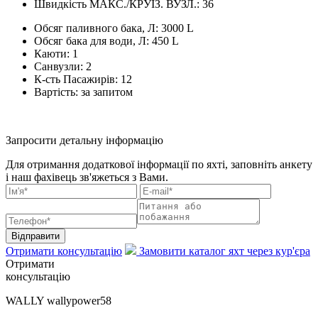
Швидкість МАКС./КРУЇЗ. ВУЗЛ.:
36
Обсяг паливного бака, Л:
3000 L
Обсяг бака для води, Л:
450 L
Каюти:
1
Санвузли:
2
К-сть Пасажирів:
12
Вартість:
за запитом
Запросити детальну інформацію
Для отримання додаткової інформації по яхті, заповніть анкету
і наш фахівець зв'яжеться з Вами.
Відправити
Отримати консультацію
Замовити каталог яхт через кур'єра
Отримати
консультацію
WALLY wallypower58