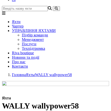
Яхти
Чартер
УПРАВЛІННЯ ЯХТАМИ
Підбір команди
Менеджмент
Послуги
Техпідтримка
Riva boutique
Новини та події
Про нас
Контакти
Головна
Яхты
WALLY wallypower58
Яхта
WALLY wallypower58