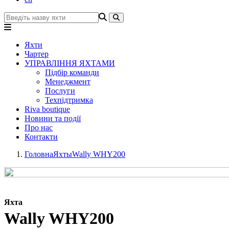
Яхти
Чартер
УПРАВЛІННЯ ЯХТАМИ
Підбір команди
Менеджмент
Послуги
Техпідтримка
Riva boutique
Новини та події
Про нас
Контакти
Головна
Яхты
Wally WHY200
Яхта
Wally WHY200