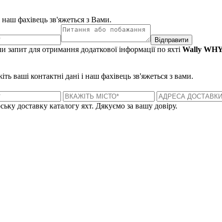
і наш фахівець зв'яжеться з Вами.
Відправити
и запит для отримання додаткової інформації по яхті
Wally WH
ть ваші контактні дані і наш фахівець зв'яжеться з вами.
ську доставку каталогу яхт. Дякуємо за вашу довіру.
Лондон, Велика Британія
Б
UK 47a South Audley Street
+44 207 866 2257