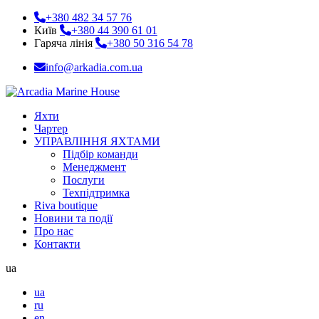
+380 482 34 57 76
Київ
+380 44 390 61 01
Гаряча лінія
+380 50 316 54 78
info@arkadia.com.ua
Яхти
Чартер
УПРАВЛІННЯ ЯХТАМИ
Підбір команди
Менеджмент
Послуги
Техпідтримка
Riva boutique
Новини та події
Про нас
Контакти
ua
ua
ru
en