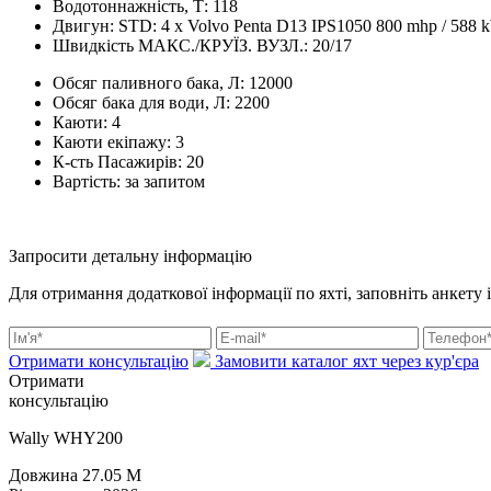
Водотоннажність, Т:
118
Двигун:
STD: 4 x Volvo Penta D13 IPS1050 800 mhp / 588 
Швидкість МАКС./КРУЇЗ. ВУЗЛ.:
20/17
Обсяг паливного бака, Л:
12000
Обсяг бака для води, Л:
2200
Каюти:
4
Каюти екіпажу:
3
К-сть Пасажирів:
20
Вартість:
за запитом
Запросити детальну інформацію
Для отримання додаткової інформації по яхті, заповніть анкету 
Отримати консультацію
Замовити каталог яхт через кур'єра
Отримати
консультацію
Wally WHY200
Довжина
27.05 M