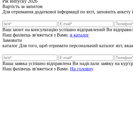
Рік випуску
2026
Вартість
за запитом
Для отримання додаткової інформації по яхті, заповніть анкету 
Ваш запит на консультацію успішно відправлений
Ви відправил
Наш фахівець зв'яжеться з Вами.
в каталог
Замовити
каталог
Для того, щоб отримати персональний каталог яхт, вкажі
Ваша заявка успішно відправлена
Ви надіслали заявку на кур'єр
Наш фахівець зв'яжеться з Вами.
На головну
+380 50 316 54 78
Зв'язок через @
+380 44 390 61 01
info@arkadia.com.ua