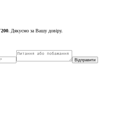
Y200
. Дякуємо за Вашу довіру.
Відправити
ухарест, Румунія
Несебр, Болгарія
33, Vasile Lascar str. Apt.7
39 Edelvajs street
+40 747 886 707
+359 89 550 28 00