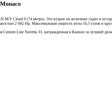
в Monaco
N M/Y Cloud 9 (74 метра). Это второе по величине судно в ист
ностью 2 682 Hp. Максимальная скорость яхты 16,5 узлов и круи
 Custom Line Navetta 33, награжденная в Каннах за лучший дизай
Лондон, Великобритания
Б
UK 47a South Audley Street