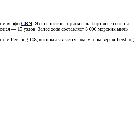
ории верфи
CRN
. Яхта способна принять на борт до 16 гостей.
зная — 15 узлов. Запас хода составляет 6 000 морских миль.
н и Pershing 108, который является флагманом верфи Pershing.
ухарест, Румыния
Несебр, Болгария
33, Vasile Lascar str. Apt.7
39 Edelvajs street