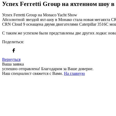
Успех Ferretti Group на яхтенном шоу 
Успех Ferretti Group на Monaco Yacht Show
Абсолютной звездой яхт-шоу в Монако стала новая мегаяхта CR
CRN Cloud 9 оснащена двумя двигателями Caterpillar 3516C мощ
С таким же успехом были представлены две других лодки: новая
Поделиться:
Вернуться
Ваша заявка
успешно отправлена!
Благодарим за Ваше доверие.
Наш специалист свяжется с Вами.
На главную
+380 50 316 54 78
Связь по @
+380 44 390 61 01
info@arkadia.com.ua