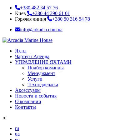
+380 482 34 57 76
Киев
+380 44 390 61 01
Горячая линия
+380 50 316 54 78
info@arkadia.com.ua
Яхты
Чартер / Аренда
УПРАВЛЕНИЕ ЯХТАМИ
Подбор команды
Менеджмент
Услуги
Техподдержка
Аксессуары
Новости и события
О компании
Контакты
ru
ru
ua
en