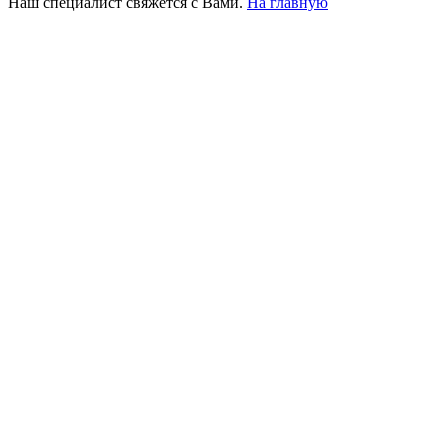
Наш специалист свяжется с Вами.
На главную
+380 50 316 54 78
Связь по @
+380 44 390 61 01
info@arkadia.com.ua
Лондон, Великобритания
Бухарест, Румыния
UK 47a South Audley
33, Vasile Lascar str. Apt.7
Street
+40 747 886 707
+44 207 866 2257
Несебр, Болгария