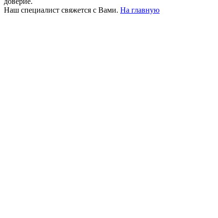
доверие.
Наш специалист свяжется с Вами.
На главную
+380 50 316 54 78
Связь по @
+380 44 390 61 01
info@arkadia.com.ua
Лондон, Великобритания
Бухарест, Румыния
UK 47a South Audley
33, Vasile Lascar str. Apt.7
Street
+40 747 886 707
+44 207 866 2257