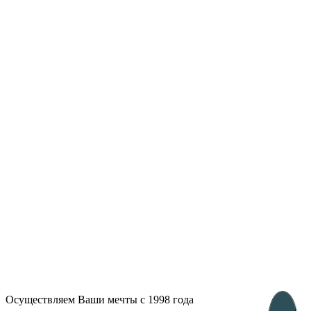
Лондон, Великобритания
Бухарест, Румыния
UK 47a South Audley
33, Vasile Lascar str. Apt.7
Street
+40 747 886 707
+44 207 866 2257
Несебр, Болгария
39 Edelvajs street
+359 89 550 28 00
Subscribe
Осуществляем Ваши мечты с 1998 года