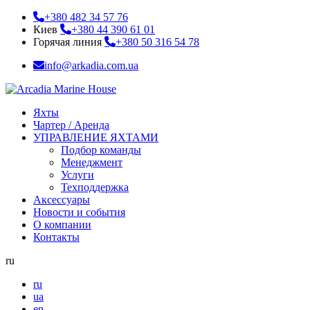
+380 482 34 57 76
Киев
+380 44 390 61 01
Горячая линия
+380 50 316 54 78
info@arkadia.com.ua
Яхты
Чартер / Аренда
УПРАВЛЕНИЕ ЯХТАМИ
Подбор команды
Менеджмент
Услуги
Техподдержка
Аксессуары
Новости и события
О компании
Контакты
ru
ru
ua
en