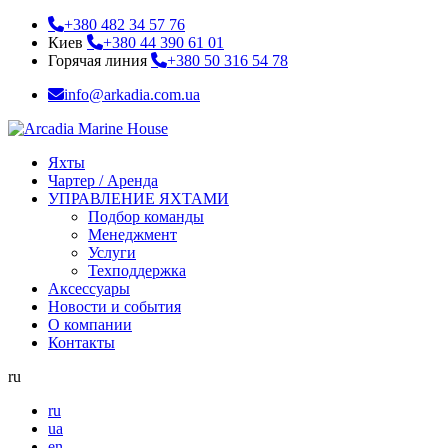
+380 482 34 57 76
Киев
+380 44 390 61 01
Горячая линия
+380 50 316 54 78
info@arkadia.com.ua
Яхты
Чартер / Аренда
УПРАВЛЕНИЕ ЯХТАМИ
Подбор команды
Менеджмент
Услуги
Техподдержка
Аксессуары
Новости и события
О компании
Контакты
ru
ru
ua
en