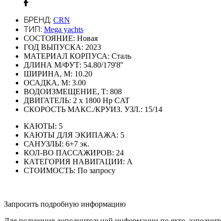
БРЕНД:
CRN
ТИП:
Mega yachts
СОСТОЯНИЕ:
Новая
ГОД ВЫПУСКА:
2023
МАТЕРИАЛ КОРПУСА:
Сталь
ДЛИНА М/ФУТ:
54.80/179'8''
ШИРИНА, М:
10.20
ОСАДКА, М:
3.00
ВОДОИЗМЕЩЕНИЕ, Т:
808
ДВИГАТЕЛЬ:
2 x 1800 Hp CAT
СКОРОСТЬ МАКС./КРУИЗ. УЗЛ.:
15/14
КАЮТЫ:
5
КАЮТЫ ДЛЯ ЭКИПАЖА:
5
САНУЗЛЫ:
6+7 эк.
КОЛ-ВО ПАССАЖИРОВ:
24
КАТЕГОРИЯ НАВИГАЦИИ:
А
СТОИМОСТЬ:
По запросу
Запросить подробную информацию
Для получения дополнительной информации по яхте, заполните