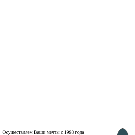
Лондон, Великобритания
Бухарест, Румыния
UK 47a South Audley
33, Vasile Lascar str. Apt.7
Street
+40 747 886 707
+44 207 866 2257
Несебр, Болгария
39 Edelvajs street
+359 89 550 28 00
Subscribe
Осуществляем Ваши мечты с 1998 года