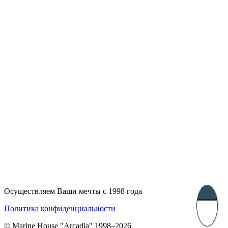
Лондон, Великобритания
Бухарест, Румыния
UK 47a South Audley
33, Vasile Lascar str. Apt.7
Street
+40 747 886 707
+44 207 866 2257
Несебр, Болгария
39 Edelvajs street
+359 89 550 28 00
Subscribe
Осуществляем Ваши мечты с 1998 года
Политика конфиденциальности
© Marine House "Arcadia" 1998–2026