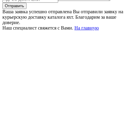
Отправить
Ваша заявка успешно отправлена
Вы отправили заявку на
курьерскую доставку каталога яхт. Благодарим за ваше
доверие.
Наш специалист свяжется с Вами.
На главную
+380 50 316 54 78
Связь по @
+380 44 390 61 01
info@arkadia.com.ua
Лондон, Великобритания
Бухарест, Румыния
UK 47a South Audley
33, Vasile Lascar str. Apt.7
Street
+40 747 886 707
+44 207 866 2257