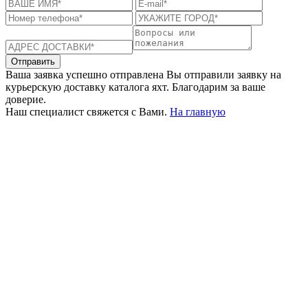
Отправить
Ваша заявка успешно отправлена
Вы отправили заявку на
курьерскую доставку каталога яхт. Благодарим за ваше
доверие.
Наш специалист свяжется с Вами.
На главную
+380 50 316 54 78
Связь по @
+380 44 390 61 01
info@arkadia.com.ua
Лондон, Великобритания
Бухарест, Румыния
UK 47a South Audley
33, Vasile Lascar str. Apt.7