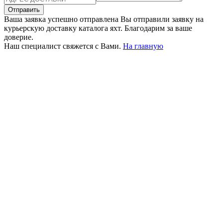
Отправить
Ваша заявка успешно отправлена
Вы отправили заявку на
курьерскую доставку каталога яхт. Благодарим за ваше
доверие.
Наш специалист свяжется с Вами.
На главную
+380 50 316 54 78
Связь по @
+380 44 390 61 01
info@arkadia.com.ua
Лондон, Великобритания
Бухарест, Румыния
UK 47a South Audley
33, Vasile Lascar str. Apt.7
Street
+40 747 886 707
+44 207 866 2257