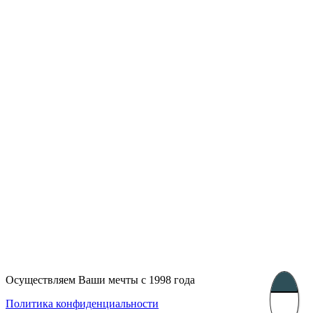
Лондон, Великобритания
Бухарест, Румыния
UK 47a South Audley
33, Vasile Lascar str. Apt.7
Street
+40 747 886 707
+44 207 866 2257
Несебр, Болгария
39 Edelvajs street
+359 89 550 28 00
Осуществляем Ваши мечты с 1998 года
Subscribe
Политика конфиденциальности