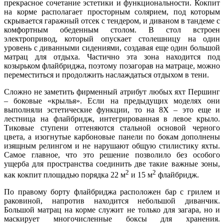
прекрасное сочетание эстетики и функциональности. Кокпит
на корме располагает просторным солярием, под которым
скрывается гаражный отсек с тендером, и диваном в тандеме с
комфортным обеденным столом. В стол встроен
электропривод, который опускает столешницу на один
уровень с диванными сидениями, создавая еще один большой
матрац для отдыха. Частично эта зона находится под
козырьком флайбриджа, поэтому позагорав на матраце, можно
переместиться и продолжить наслаждаться отдыхом в тени.
Сложно не заметить фирменный атрибут любых яхт Першинг
– боковые «крылья». Если на предыдущих моделях они
выполняли эстетические функции, то на 8X – это еще и
лестница на флайбридж, интегрированная в левое крыло.
Тиковые ступени оттеняются стальной основой черного
цвета, а изогнутые карбоновые панели по бокам дополнены
изящным релингом и не нарушают общую стилистику яхты.
Самое главное, что это решение позволило без особого
ущерба для пространства соединить две такие важные зоны,
2
2
как кокпит площадью порядка 22 м
и 15 м
флайбридж.
По правому борту флайбриджа расположен бар с грилем и
раковиной, напротив находится небольшой диванчик.
Большой матрац на корме служит не только для загара, но и
маскирует многочисленные боксы для хранения.