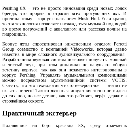
Pershing 8X – это не просто инновация среди новых лодок
бренда, это прорыв в отрасли всех прогулочных яхт. И
причина этому – корпус с названием Music Hull. Если кратко,
то эта технология позволяет наслаждаться музыкой под водой
во время погружений с аквалангом или рассекая волны на
гидроцикле.
Корпус яхты спроектирован инженерным отделом Ferretti
Group совместно с компанией Videoworks, которая давно
известна в мире сложного аудиовизуального оборудования.
Разработанная звуковая система позволяет получать мощный
и чистый звук, при этом динамики не нарушают общую
эстетику корпуса, так как они незаметно интегрированы в
корпус Pershing. Управлять музыкальными композициями
можно посредством мультимедийной системы VOTIS.
Сказать, что это технология что-то невероятное — значит не
сказать ничего! Такого яхтенная индустрия точно не видела
до сих пор, но все детали, как это работает, верфь держит в
строжайшем секрете.
Практичный экстерьер
Поднявшись на борт красавца 8X, сразу отмечаешь