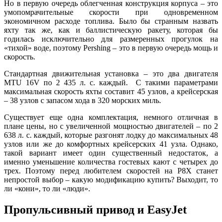
Но в первую очередь облегченная конструкция корпуса – это
умопомрачительные скорости при одновременном
экономичном расходе топлива. Было бы странным назвать
яхту так же, как и баллистическую ракету, которая бы
годилась исключительно для размеренных прогулок на
«тихой» воде, поэтому Pershing – это в первую очередь мощь и
скорость.
Стандартная движительная установка – это два двигателя
MTU 16V по 2 435 л. с. каждый. С такими параметрами
максимальная скорость яхты составит 45 узлов, а крейсерская
– 38 узлов с запасом хода в 320 морских миль.
Существует еще одна комплектация, немного отличная в
плане цены, но с увеличенной мощностью двигателей – по 2
638 л. с. каждый, которые разгонят лодку до максимальных 48
узлов или же до комфортных крейсерских 41 узла. Однако,
такой вариант имеет один существенный недостаток, а
именно уменьшение количества гостевых кают с четырех до
трех. Поэтому перед любителем скоростей на P8X станет
непростой выбор – какую модификацию купить? Выходит, то
ли «кони», то ли «люди».
Пропульсивный привод и EasyJet