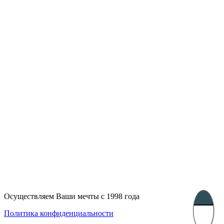
Лондон, Великобритания
Бухарест, Румыния
UK 47a South Audley
33, Vasile Lascar str. Apt.7
Street
+40 747 886 707
+44 207 866 2257
Несебр, Болгария
39 Edelvajs street
+359 89 550 28 00
Subscribe
Осуществляем Ваши мечты с 1998 года
Политика конфиденциальности