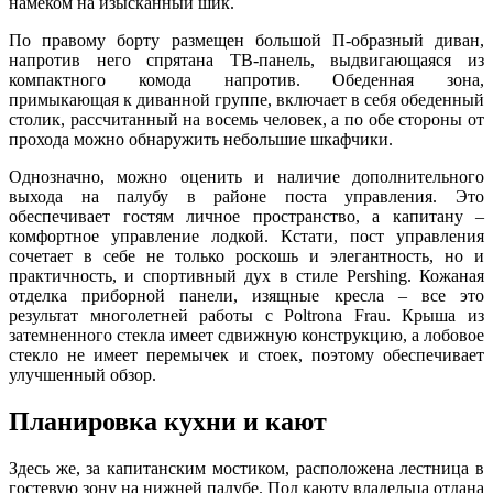
намеком на изысканный шик.
По правому борту размещен большой П-образный диван,
напротив него спрятана ТВ-панель, выдвигающаяся из
компактного комода напротив. Обеденная зона,
примыкающая к диванной группе, включает в себя обеденный
столик, рассчитанный на восемь человек, а по обе стороны от
прохода можно обнаружить небольшие шкафчики.
Однозначно, можно оценить и наличие дополнительного
выхода на палубу в районе поста управления. Это
обеспечивает гостям личное пространство, а капитану –
комфортное управление лодкой. Кстати, пост управления
сочетает в себе не только роскошь и элегантность, но и
практичность, и спортивный дух в стиле Pershing. Кожаная
отделка приборной панели, изящные кресла – все это
результат многолетней работы с Poltrona Frau. Крыша из
затемненного стекла имеет сдвижную конструкцию, а лобовое
стекло не имеет перемычек и стоек, поэтому обеспечивает
улучшенный обзор.
Планировка кухни и кают
Здесь же, за капитанским мостиком, расположена лестница в
гостевую зону на нижней палубе. Под каюту владельца отдана