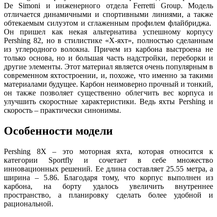
De Simoni и инженерного отдела Ferretti Group. Модель
отличается динамичными и спортивными линиями, а также
обтекаемым силуэтом и сглаженным профилем флайбриджа.
Он пришел как некая альтернатива успешному корпусу
Pershing 82, но в стилистике «X-яхт», полностью сделанным
из углеродного волокна. Причем из карбона выстроена не
только основа, но и большая часть надстройки, переборки и
другие элементы. Этот материал является очень популярным в
современном яхтостроении, и, похоже, что именно за такими
материалами будущее. Карбон неимоверно прочный и тонкий,
он также позволяет существенно облегчить вес корпуса и
улучшить скоростные характеристики. Ведь яхты Pershing и
скорость – практически синонимы.
Особенности модели
Pershing 8X – это моторная яхта, которая относится к
категории Sportfly и сочетает в себе множество
инновационных решений. Ее длина составляет 25.55 метра, а
ширина – 5.86. Благодаря тому, что корпус выполнен из
карбона, на борту удалось увеличить внутреннее
пространство, а планировку сделать более удобной и
рациональной.