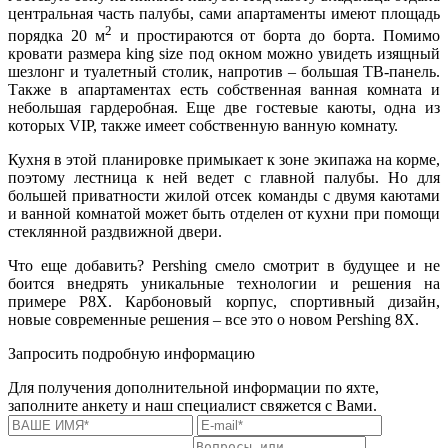
центральная часть палубы, сами апартаменты имеют площадь
2
порядка 20 м
и простираются от борта до борта. Помимо
кровати размера king size под окном можно увидеть изящный
шезлонг и туалетный столик, напротив – большая ТВ-панель.
Также в апартаментах есть собственная ванная комната и
небольшая гардеробная. Еще две гостевые каюты, одна из
которых VIP, также имеет собственную ванную комнату.
Кухня в этой планировке примыкает к зоне экипажа на корме,
поэтому лестница к ней ведет с главной палубы. Но для
большей приватности жилой отсек команды с двумя каютами
и ванной комнатой может быть отделен от кухни при помощи
стеклянной раздвижной двери.
Что еще добавить? Pershing смело смотрит в будущее и не
боится внедрять уникальные технологии и решения на
примере P8X. Карбоновый корпус, спортивный дизайн,
новые современные решения – все это о новом Pershing 8X.
Запросить подробную информацию
Для получения дополнительной информации по яхте,
заполните анкету и наш специалист свяжется с Вами.