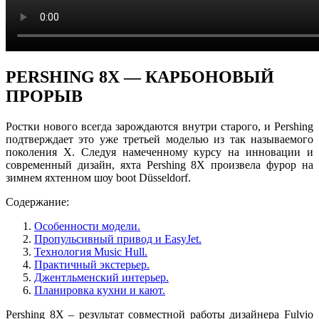
PERSHING 8X — КАРБОНОВЫЙ
ПРОРЫВ
Ростки нового всегда зарождаются внутри старого, и Pershing
подтверждает это уже третьей моделью из так называемого
поколения Х. Следуя намеченному курсу на инновации и
современный дизайн, яхта Pershing 8X произвела фурор на
зимнем яхтенном шоу boot Düsseldorf.
Содержание:
Особенности модели.
Пропульсивный привод и EasyJet.
Технология Music Hull.
Практичный экстерьер.
Джентльменский интерьер.
Планировка кухни и кают.
Pershing 8X – результат совместной работы дизайнера Fulvio