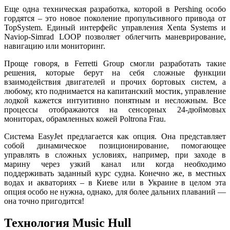
Еще одна техническая разработка, которой в Pershing особо
гордятся – это новое поколение пропульсивного привода от
TopSystem. Единый интерфейс управления Xenta Systems и
Naviop-Simrad LOOP позволяет облегчить маневрирование,
навигацию или мониторинг.
Проще говоря, в Ferretti Group смогли разработать такие
решения, которые берут на себя сложные функции
взаимодействия двигателей и прочих бортовых систем, а
любому, кто поднимается на капитанский мостик, управление
лодкой кажется интуитивно понятным и несложным. Все
процессы отображаются на сенсорных 24-дюймовых
мониторах, обрамленных кожей Poltrona Frau.
Система EasyJet предлагается как опция. Она представляет
собой динамическое позиционирование, помогающее
управлять в сложных условиях, например, при заходе в
марину через узкий канал или когда необходимо
поддерживать заданный курс судна. Конечно же, в местных
водах и акваториях – в Киеве или в Украине в целом эта
опция особо не нужна, однако, для более дальних плаваний —
она точно пригодится!
Технология Music Hull