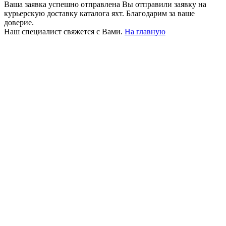
Ваша заявка успешно отправлена
Вы отправили заявку на
курьерскую доставку каталога яхт. Благодарим за ваше
доверие.
Наш специалист свяжется с Вами.
На главную
+380 50 316 54 78
Связь по @
+380 44 390 61 01
info@arkadia.com.ua
Лондон, Великобритания
Бухарест, Румыния
UK 47a South Audley
33, Vasile Lascar str. Apt.7
Street
+40 747 886 707
+44 207 866 2257