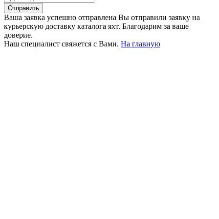
Отправить
Ваша заявка успешно отправлена
Вы отправили заявку на
курьерскую доставку каталога яхт. Благодарим за ваше
доверие.
Наш специалист свяжется с Вами.
На главную
+380 50 316 54 78
Связь по @
+380 44 390 61 01
info@arkadia.com.ua
Лондон, Великобритания
Бухарест, Румыния
UK 47a South Audley
33, Vasile Lascar str. Apt.7
Street
+40 747 886 707
+44 207 866 2257