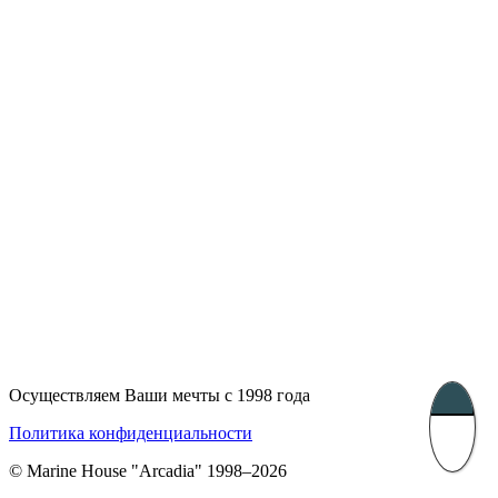
Лондон, Великобритания
Бухарест, Румыния
UK 47a South Audley
33, Vasile Lascar str. Apt.7
Street
+40 747 886 707
+44 207 866 2257
Несебр, Болгария
39 Edelvajs street
+359 89 550 28 00
Subscribe
Осуществляем Ваши мечты с 1998 года
Политика конфиденциальности
© Marine House "Arcadia" 1998–2026