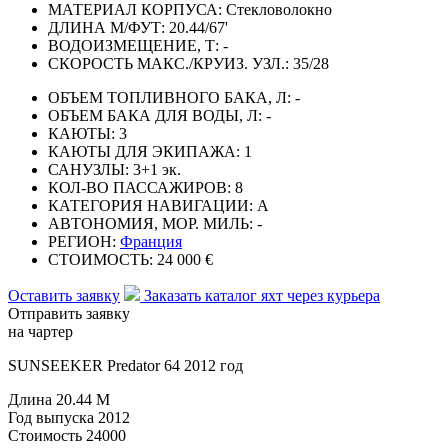
МАТЕРИАЛ КОРПУСА:
Стекловолокно
ДЛИНА М/ФУТ:
20.44/67'
ВОДОИЗМЕЩЕНИЕ, Т:
-
СКОРОСТЬ МАКС./КРУИЗ. УЗЛ.:
35/28
ОБЪЕМ ТОПЛИВНОГО БАКА, Л:
-
ОБЪЕМ БАКА ДЛЯ ВОДЫ, Л:
-
КАЮТЫ:
3
КАЮТЫ ДЛЯ ЭКИПАЖА:
1
САНУЗЛЫ:
3+1 эк.
КОЛ-ВО ПАССАЖИРОВ:
8
КАТЕГОРИЯ НАВИГАЦИИ:
А
АВТОНОМИЯ, МОР. МИЛЬ:
-
РЕГИОН:
Франция
СТОИМОСТЬ:
24 000 €
Оставить заявку
Заказать каталог яхт через курьера
Отправить заявку
на чартер
SUNSEEKER Predator 64 2012 год
Длина
20.44 M
Год выпуска
2012
Стоимость
24000