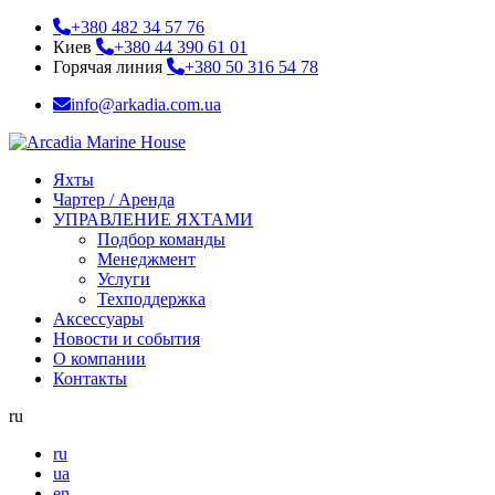
+380 482 34 57 76
Киев
+380 44 390 61 01
Горячая линия
+380 50 316 54 78
info@arkadia.com.ua
Яхты
Чартер / Аренда
УПРАВЛЕНИЕ ЯХТАМИ
Подбор команды
Менеджмент
Услуги
Техподдержка
Аксессуары
Новости и события
О компании
Контакты
ru
ru
ua
en