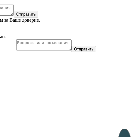
Отправить
им за Ваше доверие.
ми.
Отправить
ухарест, Румыния
Несебр, Болгария
33, Vasile Lascar str. Apt.7
39 Edelvajs street
+40 747 886 707
+359 89 550 28 00
Subscribe