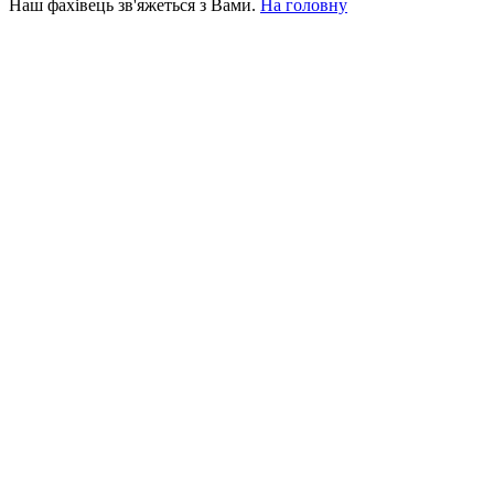
Наш фахівець зв'яжеться з Вами.
На головну
+380 50 316 54 78
Зв'язок через @
+380 44 390 61 01
info@arkadia.com.ua
Лондон, Велика Британія
Бухарест, Румунія
UK 47a South Audley
33, Vasile Lascar str. Apt.7
Street
+40 747 886 707
+44 207 866 2257
Несебр, Болгарія