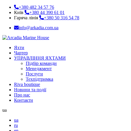
+380 482 34 57 76
Київ
+380 44 390 61 01
Гаряча лінія
+380 50 316 54 78
info@arkadia.com.ua
Яхти
Чартер
УПРАВЛІННЯ ЯХТАМИ
Підбір команди
Менеджмент
Послуги
Техпідтримка
Riva boutique
Новини та події
Про нас
Контакти
ua
ua
ru
en