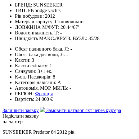
БРЕНД:
SUNSEEKER
ТИП:
Flybridge yachts
Рік побудови:
2012
Матеріал корпусу:
Скловолокно
ДОВЖИНА М/ФУТ:
20.44/67'
Водотоннажність, Т:
-
Швидкість МАКС./КРУЇЗ. ВУЗЛ.:
35/28
Обсяг паливного бака, Л:
-
Обсяг бака для води, Л:
-
Каюти:
3
Каюти екіпажу:
1
Санвузли:
3+1 ек.
К-сть Пасажирів:
8
Категорія навігації:
А
Автономія, МОР. МИЛЬ:
-
РЕГІОН:
Франція
Вартість:
24 000 €
Залишити заявку
Замовити каталог яхт через кур'єра
Надіслати заявку
на чартер
SUNSEEKER Predator 64 2012 рік