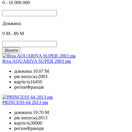
0
-
10 000 000
Довжина
0
M -
80
M
Шукати
Riva AQUARIVA SUPER 2003 рік
довжина
10.07 M
рік випуску
2003
вартість
16450
регіон
Франція
PRINCESS 64 2013 рік
довжина
19.70 M
рік випуску
2013
вартість
30000
регіон
Франція