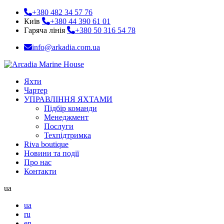
+380 482 34 57 76
Київ
+380 44 390 61 01
Гаряча лінія
+380 50 316 54 78
info@arkadia.com.ua
Яхти
Чартер
УПРАВЛІННЯ ЯХТАМИ
Підбір команди
Менеджмент
Послуги
Техпідтримка
Riva boutique
Новини та події
Про нас
Контакти
ua
ua
ru
en