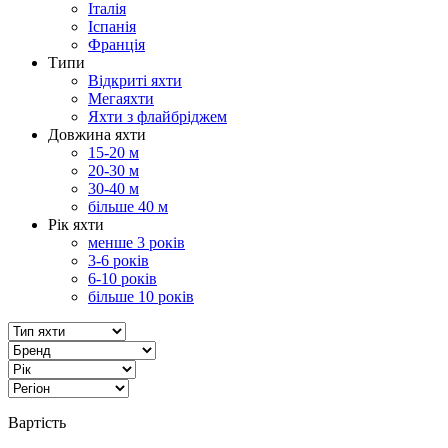
Італія
Іспанія
Франція
Типи
Відкритi яхти
Мегаяхти
Яхти з флайбріджем
Довжина яхти
15-20 м
20-30 м
30-40 м
більше 40 м
Рік яхти
менше 3 років
3-6 років
6-10 років
більше 10 років
Вартість