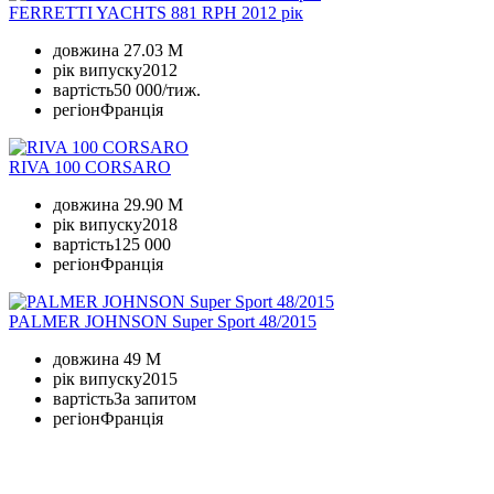
FERRETTI YACHTS 881 RPH 2012 рік
довжина
27.03 M
рік випуску
2012
вартість
50 000/тиж.
регіон
Франція
RIVA 100 CORSARO
довжина
29.90 M
рік випуску
2018
вартість
125 000
регіон
Франція
PALMER JOHNSON Super Sport 48/2015
довжина
49 M
рік випуску
2015
вартість
За запитом
регіон
Франція