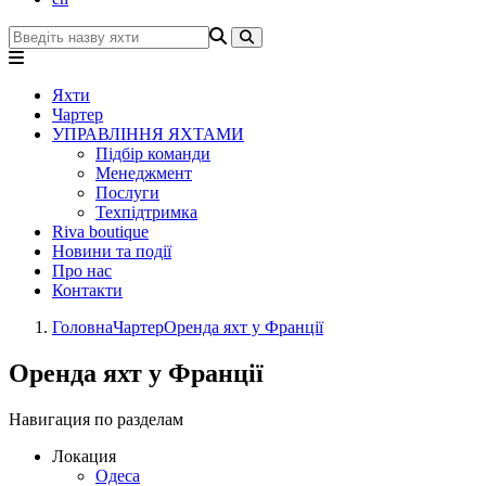
Яхти
Чартер
УПРАВЛІННЯ ЯХТАМИ
Підбір команди
Менеджмент
Послуги
Техпідтримка
Riva boutique
Новини та події
Про нас
Контакти
Головна
Чартер
Оренда яхт у Франції
Оренда яхт у Франції
Навигация по разделам
Локация
Одеса