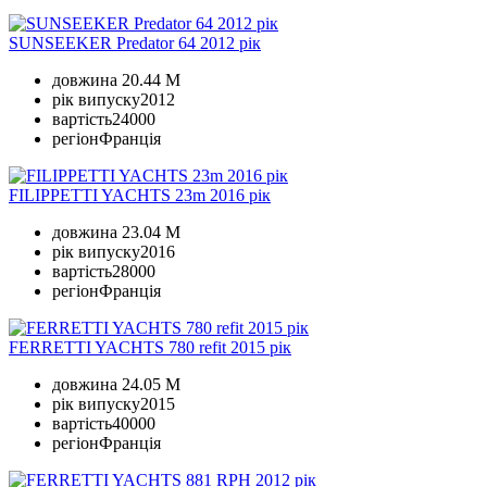
SUNSEEKER Predator 64 2012 рік
довжина
20.44 M
рік випуску
2012
вартість
24000
регіон
Франція
FILIPPETTI YACHTS 23m 2016 рік
довжина
23.04 M
рік випуску
2016
вартість
28000
регіон
Франція
FERRETTI YACHTS 780 refit 2015 рік
довжина
24.05 M
рік випуску
2015
вартість
40000
регіон
Франція