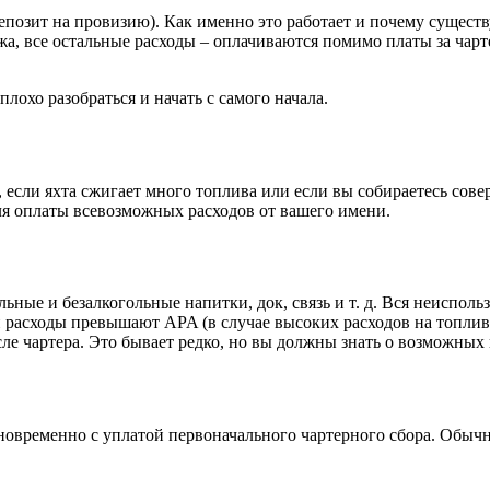
епозит на провизию). Как именно это работает и почему сущест
ажа, все остальные расходы – оплачиваются помимо платы за ча
плохо разобраться и начать с самого начала.
 если яхта сжигает много топлива или если вы собираетесь совер
для оплаты всевозможных расходов от вашего имени.
ные и безалкогольные напитки, док, связь и т. д. Вся неисполь
ли расходы превышают APA (в случае высоких расходов на топлив
осле чартера. Это бывает редко, но вы должны знать о возможны
дновременно с уплатой первоначального чартерного сбора. Обыч