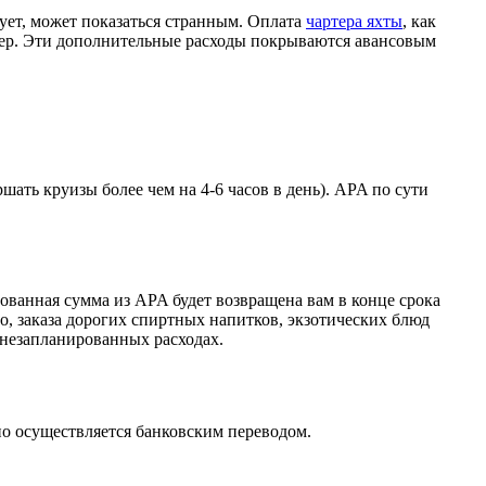
вует, может показаться странным. Оплата
чартера яхты
, как
ртер. Эти дополнительные расходы покрываются авансовым
шать круизы более чем на 4-6 часов в день). APA по сути
зованная сумма из APA будет возвращена вам в конце срока
о, заказа дорогих спиртных напитков, экзотических блюд
х незапланированных расходах.
но осуществляется банковским переводом.