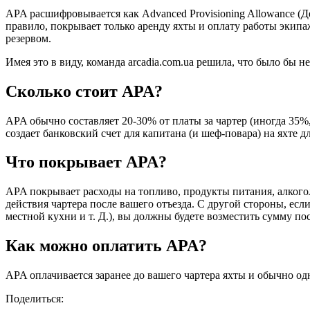
APA расшифровывается как Advanced Provisioning Allowance (Д
правило, покрывает только аренду яхты и оплату работы экип
резервом.
Имея это в виду, команда arcadia.com.ua решила, что было бы не
Сколько стоит APA?
APA обычно составляет 20-30% от платы за чартер (иногда 35%,
создает банковский счет для капитана (и шеф-повара) на яхте 
Что покрывает APA?
APA покрывает расходы на топливо, продукты питания, алкоголь
действия чартера после вашего отъезда. С другой стороны, ес
местной кухни и т. Д.), вы должны будете возместить сумму п
Как можно оплатить APA?
APA оплачивается заранее до вашего чартера яхты и обычно о
Поделиться: