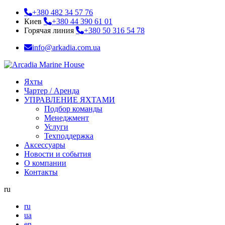
+380 482 34 57 76
Киев
+380 44 390 61 01
Горячая линия
+380 50 316 54 78
info@arkadia.com.ua
Яхты
Чартер / Аренда
УПРАВЛЕНИЕ ЯХТАМИ
Подбор команды
Менеджмент
Услуги
Техподдержка
Аксессуары
Новости и события
О компании
Контакты
ru
ru
ua
en