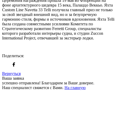
Церемония награждения прошла 19 мая во Флоренции на
фоне архитектурного шедевра 15 века, Палаццо Веккьо. Яхта
Custom Line Navetta 33 Telli получила главный приз не только
за свой звездный внешний вид, но и за безупречную
гармонию стиля, формы и источников вдохновения. Яхта Telli
была создана совместными усилиями Комитета по
Стратегическому развитию Ferretti Group, специалисты
которого разработали интерьеры судна, и студии Zuccon
International Project, отвечавшей за экстерьер лодки.
Поделиться:
Вернуться
Ваша заявка
успешно отправлена!
Благодарим за Ваше доверие.
Наш специалист свяжется с Вами.
На главную
+380 50 316 54 78
Связь по @