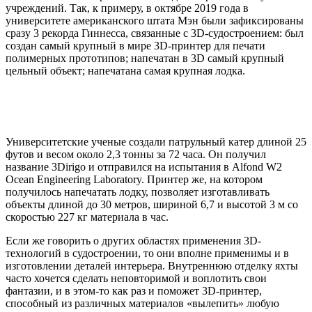
учреждений. Так, к примеру, в октябре 2019 года в
университете американского штата Мэн были зафиксированы
сразу 3 рекорда Гиннесса, связанные с 3D-судостроением: был
создан самый крупный в мире 3D-принтер для печати
полимерных прототипов; напечатан в 3D самый крупный
цельный объект; напечатана самая крупная лодка.
Университетские ученые создали патрульный катер длиной 25
футов и весом около 2,3 тонны за 72 часа. Он получил
название 3Dirigo и отправился на испытания в Alfond W2
Ocean Engineering Laboratory. Принтер же, на котором
получилось напечатать лодку, позволяет изготавливать
объекты длиной до 30 метров, шириной 6,7 и высотой 3 м со
скоростью 227 кг материала в час.
Если же говорить о других областях применения 3D-
технологий в судостроении, то они вполне применимы и в
изготовлении деталей интерьера. Внутреннюю отделку яхты
часто хочется сделать неповторимой и воплотить свои
фантазии, и в этом-то как раз и поможет 3D-принтер,
способный из различных материалов «вылепить» любую