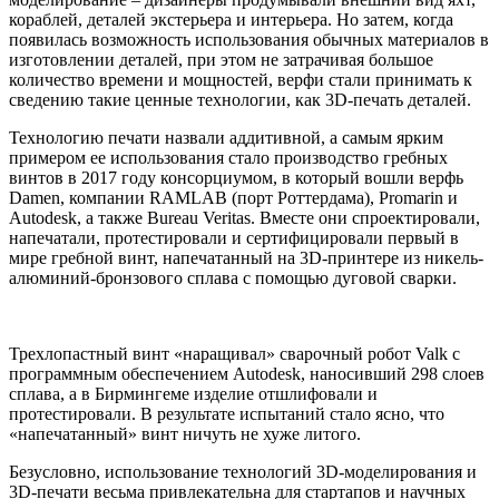
кораблей, деталей экстерьера и интерьера. Но затем, когда
появилась возможность использования обычных материалов в
изготовлении деталей, при этом не затрачивая большое
количество времени и мощностей, верфи стали принимать к
сведению такие ценные технологии, как 3D-печать деталей.
Технологию печати назвали аддитивной, а самым ярким
примером ее использования стало производство гребных
винтов в 2017 году консорциумом, в который вошли верфь
Damen, компании RAMLAB (порт Роттердама), Promarin и
Autodesk, а также Bureau Veritas. Вместе они спроектировали,
напечатали, протестировали и сертифицировали первый в
мире гребной винт, напечатанный на 3D-принтере из никель-
алюминий-бронзового сплава с помощью дуговой сварки.
Трехлопастный винт «наращивал» сварочный робот Valk с
программным обеспечением Autodesk, наносивший 298 слоев
сплава, а в Бирмингеме изделие отшлифовали и
протестировали. В результате испытаний стало ясно, что
«напечатанный» винт ничуть не хуже литого.
Безусловно, использование технологий 3D-моделирования и
3D-печати весьма привлекательна для стартапов и научных