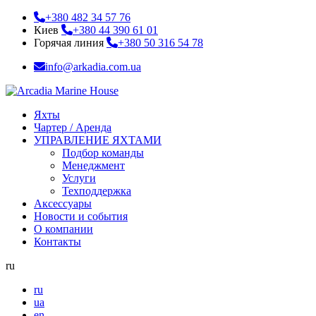
+380 482 34 57 76
Киев
+380 44 390 61 01
Горячая линия
+380 50 316 54 78
info@arkadia.com.ua
Яхты
Чартер / Аренда
УПРАВЛЕНИЕ ЯХТАМИ
Подбор команды
Менеджмент
Услуги
Техподдержка
Аксессуары
Новости и события
О компании
Контакты
ru
ru
ua
en