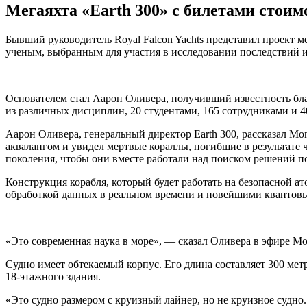
Мегаяхта «Earth 300» с билетами стоим
Бывший руководитель Royal Falcon Yachts представил проект 
ученым, выбранным для участия в исследовании последствий 
Основателем стал Аарон Оливера, получивший известность благ
из различных дисциплин, 20 студентами, 165 сотрудниками и 4
Аарон Оливера, генеральный директор Earth 300, рассказал Mon
аквалангом и увидел мертвые кораллы, погибшие в результате 
поколения, чтобы они вместе работали над поиском решений п
Конструкция корабля, который будет работать на безопасной 
обработкой данных в реальном времени и новейшими квантов
«Это современная наука в море», — сказал Оливера в эфире M
Судно имеет обтекаемый корпус. Его длина составляет 300 метр
18-этажного здания.
«Это судно размером с круизный лайнер, но не круизное судно.