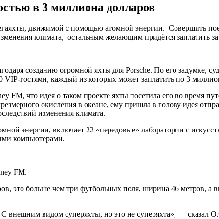
остью в 3 миллиона долларов
мегаяхты, движимой с помощью атомной энергии. Совершить пое
изменения климата, остальным желающим придётся заплатить за
одаря созданию огромной яхты для Porsche. По его задумке, суд
0 VIP-гостями, каждый из которых может заплатить по 3 миллион
ey FM, что идея о таком проекте яхты посетила его во время пут
чрезмерного окисления в океане, ему пришла в голову идея отпр
оследствий изменения климата.
атомной энергии, включает 22 «передовые» лаборатории с искус
ыми компьютерами.
oney FM.
ов, это больше чем три футбольных поля, ширина 46 метров, а в
 С внешним видом суперяхты, но это не суперяхта», — сказал Ол