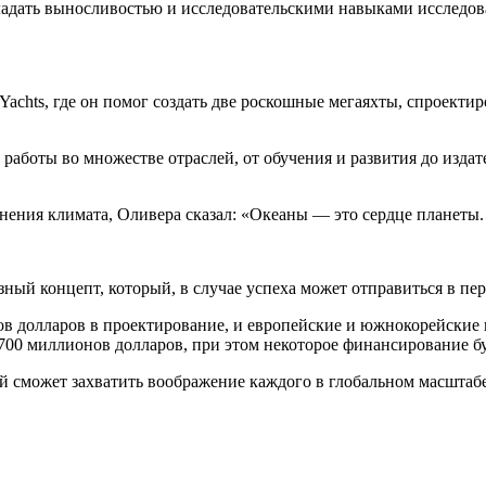
ладать выносливостью и исследовательскими навыками исследоват
achts, где он помог создать две роскошные мегаяхты, спроектиро
т работы во множестве отраслей, от обучения и развития до изда
енения климата, Оливера сказал: «Океаны — это сердце планеты.
ный концепт, который, в случае успеха может отправиться в пер
нов долларов в проектирование, и европейские и южнокорейские 
о 700 миллионов долларов, при этом некоторое финансирование бу
ый сможет захватить воображение каждого в глобальном масштаб