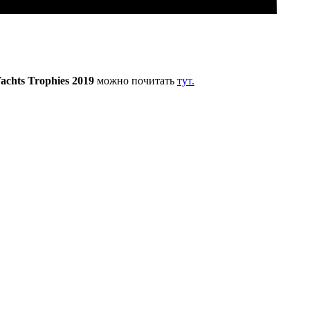
achts Trophies 2019
можно почитать
тут.
Лондон, Великобритания
Б