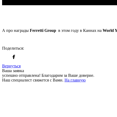
А про награды
Ferretti Group
в этом году в Каннах на
World Y
Поделиться:
Вернуться
Ваша заявка
успешно отправлена!
Благодарим за Ваше доверие.
Наш специалист свяжется с Вами.
На главную
+380 50 316 54 78
Связь по @
+380 44 390 61 01