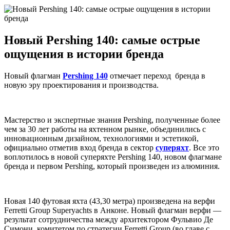
Новый Pershing 140: самые острые
ощущения в истории бренда
Новый флагман
Pershing 140
отмечает переход бренда в
новую эру проектирования и производства.
Мастерство и экспертные знания Pershing, полученные более
чем за 30 лет работы на яхтенном рынке, объединились с
инновационным дизайном, технологиями и эстетикой,
официально отметив вход бренда в сектор
суперяхт
. Все это
воплотилось в новой суперяхте Pershing 140, новом флагмане
бренда и первом Pershing, который произведен из алюминия.
Новая 140 футовая яхта (43,30 метра) произведена на верфи
Ferretti Group Superyachts в Анконе. Новый флагман верфи —
результат сотрудничества между архитектором Фульвио Де
Симони, комитетом по стратегии Ferretti Group (во главе с