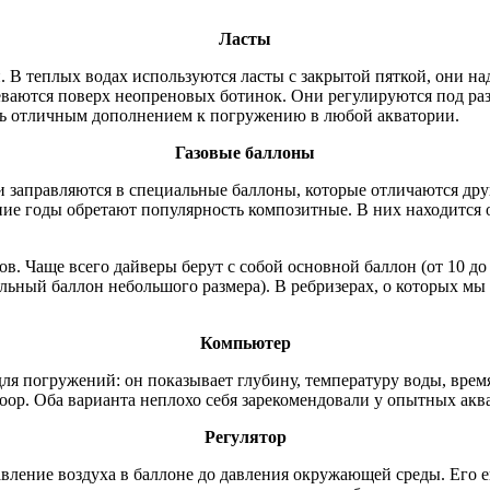
Ласты
. В теплых водах используются ласты с закрытой пяткой, они на
еваются поверх неопреновых ботинок. Они регулируются под раз
стать отличным дополнением к погружению в любой акватории.
Газовые баллоны
 заправляются в специальные баллоны, которые отличаются друг
ние годы обретают популярность композитные. В них находится
ов. Чаще всего дайверы берут с собой основной баллон (от 10 до
ительный баллон небольшого размера). В ребризерах, о которых м
Компьютер
я погружений: он показывает глубину, температуру воды, врем
Zoop. Оба варианта неплохо себя зарекомендовали у опытных акв
Регулятор
авление воздуха в баллоне до давления окружающей среды. Его 