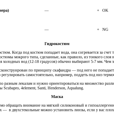
мера)
—
+ OK
—
+ NG
Гидрокостюм
остюм. Когда под костюм попадает вода, она согревается за счет
костюмы мокрого типа, сделанные, как правило, из тонкого слоя
холодных вод (12-18 градусов) обычно выбирают 5-7 мм. Чем хо
 сконструирован по принципу скафандра — под него не попадает
 регулировать самостоятельно, например, поддеть под низ термо
о разным лекалам и нужно ориентироваться на множество разли
cubapro, 4element, Santi, Henderson, Aqualung.
Маска
димо обращать внимание на мягкий силиконовый и гипоаллерге
 — в двухстекольные можно установить линзы, если у вас плохо