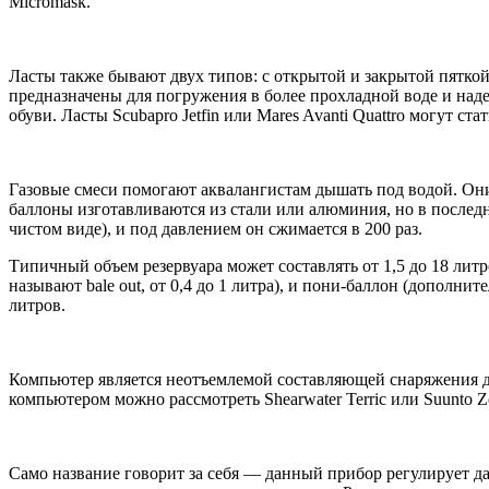
Micromask.
Ласты также бывают двух типов: с открытой и закрытой пяткой
предназначены для погружения в более прохладной воде и над
обуви. Ласты Scubapro Jetfin или Mares Avanti Quattro могут 
Газовые смеси помогают аквалангистам дышать под водой. Они
баллоны изготавливаются из стали или алюминия, но в послед
чистом виде), и под давлением он сжимается в 200 раз.
Типичный объем резервуара может составлять от 1,5 до 18 литр
называют bale out, от 0,4 до 1 литра), и пони-баллон (дополн
литров.
Компьютер является неотъемлемой составляющей снаряжения дл
компьютером можно рассмотреть Shearwater Terric или Suunto 
Само название говорит за себя — данный прибор регулирует д