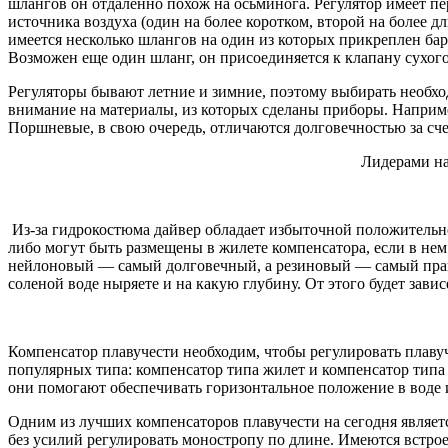
шлангов он отдаленно похож на осьминога. Регулятор имеет пер
источника воздуха (один на более коротком, второй на более 
имеется несколько шлангов на один из которых прикреплен баро
Возможен еще один шланг, он присоединяется к клапану сухог
Регуляторы бывают летние и зимние, поэтому выбирать необход
внимание на материалы, из которых сделаны приборы. Например
Поршневые, в свою очередь, отличаются долговечностью за сч
Лидерами на
Из-за гидрокостюма дайвер обладает избыточной положительно
либо могут быть размещены в жилете компенсатора, если в нем
нейлоновый — самый долговечный, а резиновый — самый практи
соленой воде ныряете и на какую глубину. От этого будет завис
Компенсатор плавучести необходим, чтобы регулировать плавуче
популярных типа: компенсатор типа жилет и компенсатор типа
они помогают обеспечивать горизонтальное положение в воде
Одним из лучших компенсаторов плавучести на сегодня являетс
без усилий регулировать моностропу по длине. Имеются встро