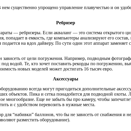
В нем существенно упрощено управление плавучестью и он удоб
Ребризер
раты — ребризеры. Если акваланг — это система открытого цик
, попадает в емкость, где компьютеры анализируют его состав, 
 подается на вдох дайверу. По сути один этот аппарат заменяет
 зависеть от цели погружения. Например, подводным фотографам
ся под водой. Те, кто хочет поставить рекорды по погружению, 
тоимость новых моделей может достигать 16 тысяч евро.
Аксессуары
оборудованию всегда могут пригодиться дополнительные аксессу
их объектов. Пика и сетка понадобится для подводной охоты. 
е многообразие. Еще не забыть бы про камеру, чтобы запечатл
тить и с удобством перевозить в нужные места.
 для “набивки” баллонов, что бы не зависеть от снабжения и не
зволяют разместить оборудование).