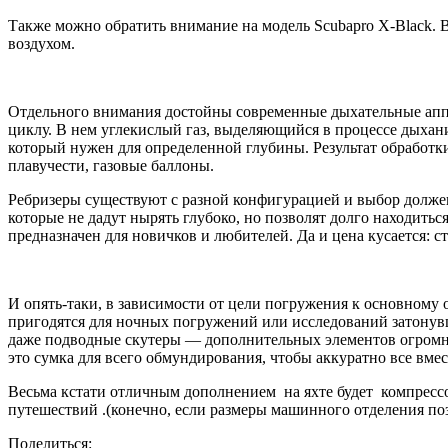
Также можно обратить внимание на модель Scubapro X-Black. 
воздухом.
Отдельного внимания достойны современные дыхательные аппа
циклу. В нем углекислый газ, выделяющийся в процессе дыхания
который нужен для определенной глубины. Результат обработки
плавучести, газовые баллоны.
Ребризеры существуют с разной конфигурацией и выбор должен
которые не дадут нырять глубоко, но позволят долго находить
предназначен для новичков и любителей. Да и цена кусается: с
И опять-таки, в зависимости от цели погружения к основному 
пригодятся для ночных погружений или исследований затонувш
даже подводные скутеры — дополнительных элементов огромно
это сумка для всего обмундирования, чтобы аккуратно все вмес
Весьма кстати отличным дополнением на яхте будет компрессор
путешествий .(конечно, если размеры машинного отделения по
Поделиться: