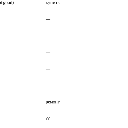
t good)
купить
—
—
—
—
—
ремонт
??