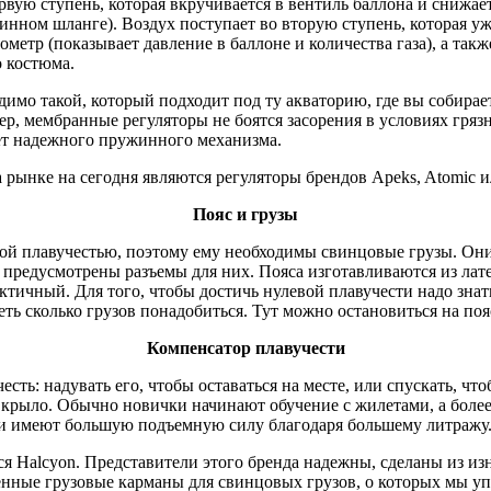
вую ступень, которая вкручивается в вентиль баллона и снижает
длинном шланге). Воздух поступает во вторую ступень, которая 
метр (показывает давление в баллоне и количества газа), а так
о костюма.
имо такой, который подходит под ту акваторию, где вы собирает
, мембранные регуляторы не боятся засорения в условиях грязно
ет надежного пружинного механизма.
 рынке на сегодня являются регуляторы брендов Apeks, Atomic и
Пояс и грузы
й плавучестью, поэтому ему необходимы свинцовые грузы. Они 
 предусмотрены разъемы для них. Пояса изготавливаются из лат
чный. Для того, чтобы достичь нулевой плавучести надо знать
еть сколько грузов понадобиться. Тут можно остановиться на пояс
Компенсатор плавучести
сть: надувать его, чтобы оставаться на месте, или спускать, чт
 крыло. Обычно новички начинают обучение с жилетами, а боле
 и имеют большую подъемную силу благодаря большему литражу
я Halcyon. Представители этого бренда надежны, сделаны из из
енные грузовые карманы для свинцовых грузов, о которых мы у