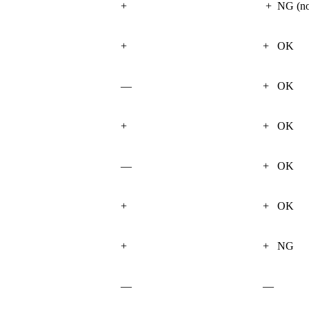
+
+ NG (no
+
+ OK
—
+ OK
+
+ OK
—
+ OK
+
+ OK
+
+ NG
—
—