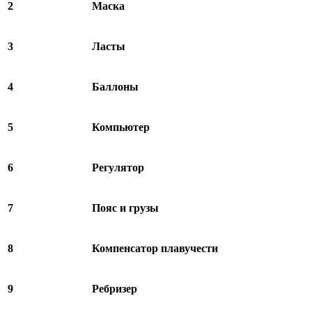
2
Маска
3
Ласты
4
Баллоны
5
Компьютер
6
Регулятор
7
Пояс и грузы
8
Компенсатор
плавучести
9
Ребризер