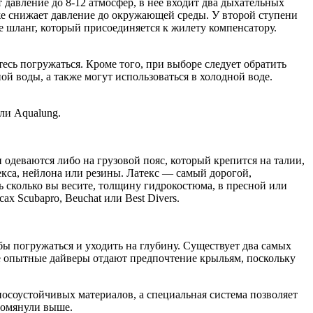
 давление до 8-12 атмосфер, в нее входит два дыхательных
уже снижает давление до окружающей среды. У второй ступени
же шланг, который присоединяется к жилету компенсатору.
есь погружаться. Кроме того, при выборе следует обратить
й воды, а также могут использоваться в холодной воде.
ли Aqualung.
одеваются либо на грузовой пояс, который крепится на талии,
екса, нейлона или резины. Латекс — самый дорогой,
 сколько вы весите, толщину гидрокостюма, в пресной или
ах Scubapro, Beuchat или Best Divers.
обы погружаться и уходить на глубину. Существует два самых
е опытные дайверы отдают предпочтение крыльям, поскольку
.
носоустойчивых материалов, а специальная система позволяет
помянули выше.