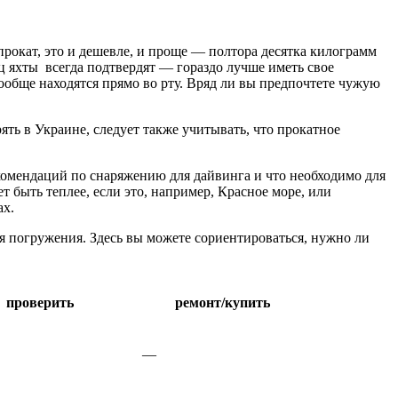
прокат, это и дешевле, и проще — полтора десятка килограмм
ц яхты всегда подтвердят — гораздо лучше иметь свое
вообще находятся прямо во рту. Вряд ли вы предпочтете чужую
ять в Украине, следует также учитывать, что прокатное
екомендаций по снаряжению для дайвинга и что необходимо для
т быть теплее, если это, например, Красное море, или
ах.
ля погружения. Здесь вы можете сориентироваться, нужно ли
проверить
ремонт/купить
—