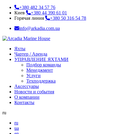
+380 482 34 57 76
Киев
+380 44 390 61 01
Горячая линия
+380 50 316 54 78
info@arkadia.com.ua
Яхты
Чартер / Аренда
УПРАВЛЕНИЕ ЯХТАМИ
Подбор команды
Менеджмент
Услуги
Техподдержка
Аксессуары
Новости и события
О компании
Контакты
ru
ru
ua
en