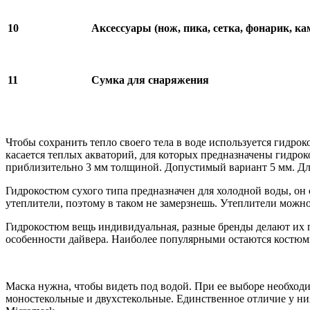
10
Аксессуары (нож, пика, сетка, фонарик, ка
11
Сумка для снаряжения
Чтобы сохранить тепло своего тела в воде используется гидрок
касается теплых акваторий, для которых предназначены гидро
приблизительно 3 мм толщиной. Допустимый вариант 5 мм. Для 
Гидрокостюм сухого типа предназначен для холодной воды, он
утеплители, поэтому в таком не замерзнешь. Утеплители можно
Гидрокостюм вещь индивидуальная, разные бренды делают их п
особенности дайвера. Наиболее популярными остаются костюмы S
Маска нужна, чтобы видеть под водой. При ее выборе необхо
моностекольные и двухстекольные. Единственное отличие у них