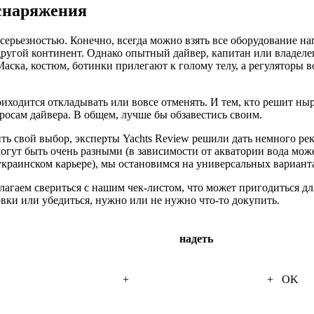
 снаряжения
серьезностью. Конечно, всегда можно взять все оборудование на
другой континент. Однако опытный дайвер, капитан или владеле
Маска, костюм, ботинки прилегают к голому телу, а регуляторы 
иходится откладывать или вовсе отменять. И тем, кто решит ныр
росам дайвера. В общем, лучше бы обзавестись своим.
ить свой выбор, эксперты Yachts Review решили дать немного р
огут быть очень разными (в зависимости от акватории вода може
украинском карьере), мы остановимся на универсальных вариант
лагаем свериться с нашим чек-листом, что может пригодиться д
вки или убедиться, нужно или не нужно что-то докупить.
надеть
+
+ OK