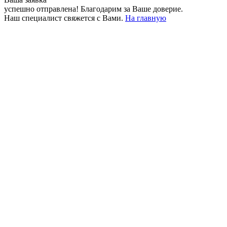
успешно отправлена!
Благодарим за Ваше доверие.
Наш специалист свяжется с Вами.
На главную
+380 50 316 54 78
Связь по @
+380 44 390 61 01
info@arkadia.com.ua
Лондон, Великобритания
Бухарест, Румыния
UK 47a South Audley
33, Vasile Lascar str. Apt.7
Street
+40 747 886 707
+44 207 866 2257