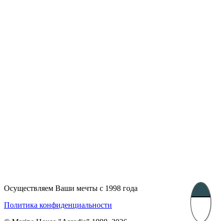
Лондон, Великобритания
Бухарест, Румыния
UK 47a South Audley
33, Vasile Lascar str. Apt.7
Street
+40 747 886 707
+44 207 866 2257
Несебр, Болгария
39 Edelvajs street
+359 89 550 28 00
Осуществляем Ваши мечты с 1998 года
Subscribe
Политика конфиденциальности