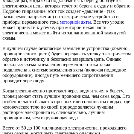
Каждый раз, когда яхта подключается к берегу, образуется
электрическая цепь, которая течет от берега к судну и обратно.
Подобно гидравлике, этот ток создает «давление» (так
называемое напряжение) на электрические устройства и
приборы переменного тока
моторной яхты
. Все что угодно
может привести к утечке, при которой некая часть
электричества может выйти из запланированной замкнутой
схемы.
В лучшем случае безопасное заземление устройства (обычно
провод зеленого цвета) будет передавать утечку электричества
обратно к источнику и безопасно завершать цепь. Однако,
поскольку схема заземления переменного тока также
подключена к системе заземления яхты (включая подводное
оборудование), иногда путь меньшего сопротивления
проходит через воду.
Когда электричество протекает через воду и течет к берегу,
пловец может стать лучшим проводником, чем сама вода. Это
особенно часто бывает в пресных или солоноватых водах, где
человеческое тело по своей природе является лучшим
раствором электролита и, следовательно, лучшим
проводником, чем окружающая вода.
Всего от 50 до 100 миллиампер электричества, проходящего
через сердце, могут быть смертельно опасными.