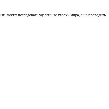
орый любит исследовать удаленные уголки мира, а не проводить
ухарест, Румыния
Несебр, Болгария
33, Vasile Lascar str. Apt.7
39 Edelvajs street
+40 747 886 707
+359 89 550 28 00