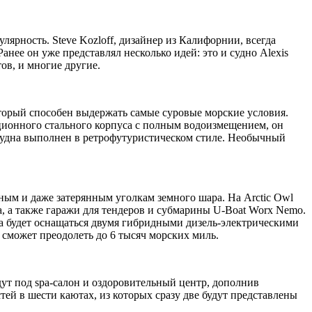
ярность. Steve Kozloff, дизайнер из Калифорнии, всегда
ее он уже представлял несколько идей: это и судно Alexis
ов, и многие другие.
оторый способен выдержать самые суровые морские условия.
ционного стального корпуса с полным водоизмещением, он
 судна выполнен в ретрофутуристическом стиле. Необычный
нным и даже затерянным уголкам земного шара. На Arctic Owl
а, а также гаражи для тендеров и субмарины U-Boat Worx Nemo.
та будет оснащаться двумя гибридными дизель-электрическими
о сможет преодолеть до 6 тысяч морских миль.
ут под spa-салон и оздоровительный центр, дополнив
тей в шести каютах, из которых сразу две будут представлены