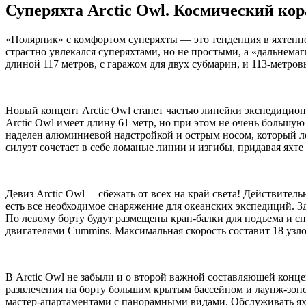
Суперяхта Arctic Owl. Космический кор
«Полярник» с комфортом суперяхты — это тенденция в яхтенно
страстно увлекался суперяхтами, но не простыми, а «дальнема
длиной 117 метров, с гаражом для двух субмарин, и 113-метров
Новый концепт Arctic Owl станет частью линейки экспедиционн
Arctic Owl имеет длину 61 метр, но при этом не очень больш
наделен алюминиевой надстройкой и острым носом, который ле
силуэт сочетает в себе ломаные линии и изгибы, придавая яхте 
Девиз Arctic Owl – сбежать от всех на край света! Действите
есть все необходимое снаряжение для океанских экспедиций. З
По левому борту будут размещены кран-балки для подъема и с
двигателями Cummins. Максимальная скорость составит 18 узлов
В Arctic Owl не забыли и о второй важной составляющей конце
развлечения на борту большим крытым бассейном и лаунж-зоной 
мастер-апартаментами с панорамными видами. Обслуживать яхт