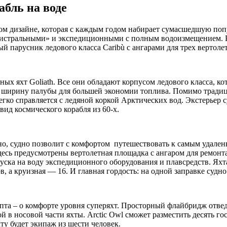
абль на воде
м дизайне, которая с каждым годом набирает сумасшедшую попул
гистральными» и экспедиционными с полным водоизмещением. Ран
ый парусник ледового класса Caribù с ангарами для трех вертолет
ых яхт Goliath. Все они обладают корпусом ледового класса, к
ую ширину палубы для большей экономии топлива. Помимо тради
гко справляется с ледяной коркой Арктических вод. Экстерьер
вид космического корабля из 60-х.
льно, судно позволит с комфортом путешествовать к самым удале
десь предусмотрены вертолетная площадка с ангаром для ремонт
пуска на воду экспедиционного оборудования и плавсредств. Ях
, а круизная — 16. И главная гордость: на одной заправке судн
пта – о комфорте уровня суперяхт. Просторный флайбридж отвед
в носовой части яхты. Arctic Owl сможет разместить десять гос
у будет экипаж из шести человек.