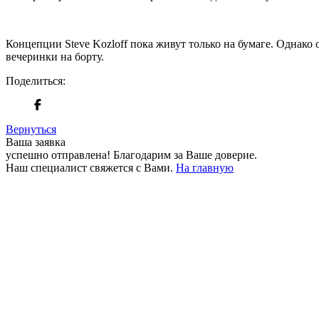
Концепции Steve Kozloff пока живут только на бумаге. Однако 
вечеринки на борту.
Поделиться:
Вернуться
Ваша заявка
успешно отправлена!
Благодарим за Ваше доверие.
Наш специалист свяжется с Вами.
На главную
+380 50 316 54 78
Связь по @
+380 44 390 61 01
info@arkadia.com.ua