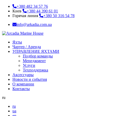
+380 482 34 57 76
Киев
+380 44 390 61 01
Горячая линия
+380 50 316 54 78
info@arkadia.com.ua
Яхты
Чартер / Аренда
УПРАВЛЕНИЕ ЯХТАМИ
Подбор команды
Менеджмент
Услуги
Техподдержка
Аксессуары
Новости и события
О компании
Контакты
ru
ru
ua
en