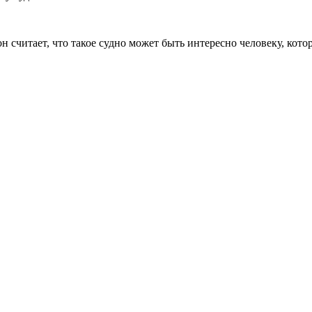
он считает, что такое судно может быть интересно человеку, кот
Лондон, Великобритания
Б
UK 47a South Audley Street
+44 207 866 2257