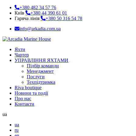
+380 482 34 57 76
Київ
+380 44 390 61 01
Гаряча лінія
+380 50 316 54 78
info@arkadia.com.ua
Яхти
Чартер
УПРАВЛІННЯ ЯХТАМИ
Підбір команди
Менеджмент
Послуги
Техпідтримка
Riva boutique
Новини та події
Про нас
Контакти
ua
ua
ru
en