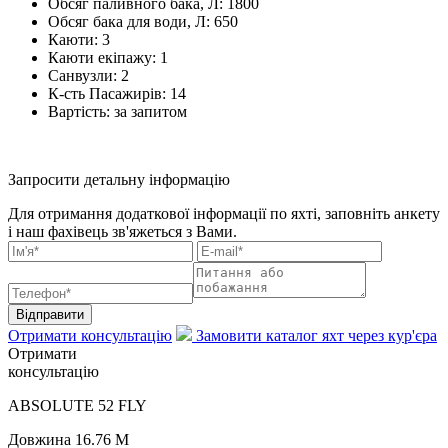
Обсяг паливного бака, Л:
1800
Обсяг бака для води, Л:
650
Каюти:
3
Каюти екіпажу:
1
Санвузли:
2
К-сть Пасажирів:
14
Вартість:
за запитом
Запросити детальну інформацію
Для отримання додаткової інформації по яхті, заповніть анкету
і наш фахівець зв'яжеться з Вами.
Відправити
Отримати консультацію
Замовити каталог яхт через кур'єра
Отримати
консультацію
ABSOLUTE 52 FLY
Довжина
16.76 M