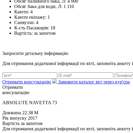
Обсяг паливного бака, Л:
4 000
Обсяг бака для води, Л:
1 110
Каюти:
4
Каюти екіпажу:
1
Санвузли:
4
К-сть Пасажирів:
18
Вартість:
за запитом
Запросити детальну інформацію
Для отримання додаткової інформації по яхті, заповніть анкету 
Отримати консультацію
Замовити каталог яхт через кур'єра
Отримати
консультацію
ABSOLUTE NAVETTA 73
Довжина
22.38 M
Рік випуску
2017
Вартість
за запитом
Для отримання додаткової інформації по яхті, заповніть анкету 