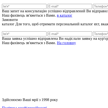
Ваш запит на консультацію успішно відправлений
Ви відправил
Наш фахівець зв'яжеться з Вами.
в каталог
Замовити
каталог
Для того, щоб отримати персональний каталог яхт, вкажі
Ваша заявка успішно відправлена
Ви надіслали заявку на кур'єр
Наш фахівець зв'яжеться з Вами.
На головну
+380 50 316 54 78
Зв'язок через @
+380 44 390 61 01
info@arkadia.com.ua
Здійснюємо Ваші мрії з 1998 року
Політика конфіденційності