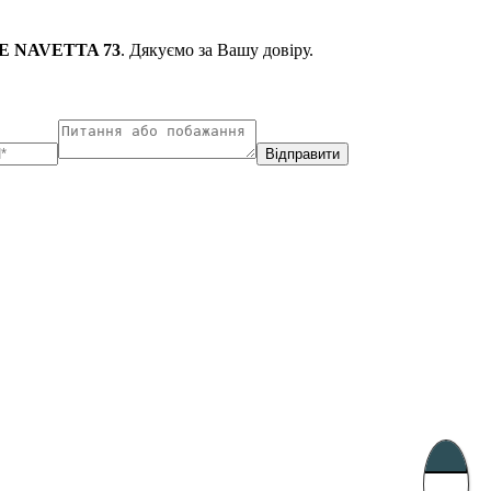
 NAVETTA 73
. Дякуємо за Вашу довіру.
Відправити
ухарест, Румунія
Несебр, Болгарія
33, Vasile Lascar str. Apt.7
39 Edelvajs street
+40 747 886 707
+359 89 550 28 00
Subscribe