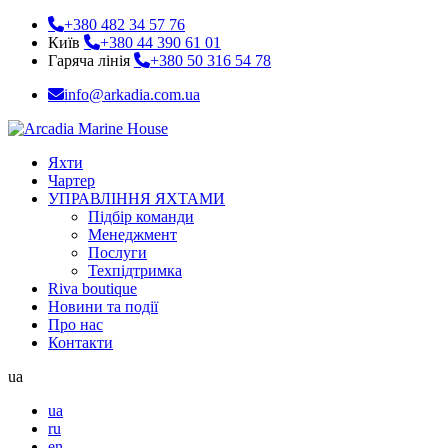
+380 482 34 57 76
Київ
+380 44 390 61 01
Гаряча лінія
+380 50 316 54 78
info@arkadia.com.ua
Яхти
Чартер
УПРАВЛІННЯ ЯХТАМИ
Підбір команди
Менеджмент
Послуги
Техпідтримка
Riva boutique
Новини та події
Про нас
Контакти
ua
ua
ru
en