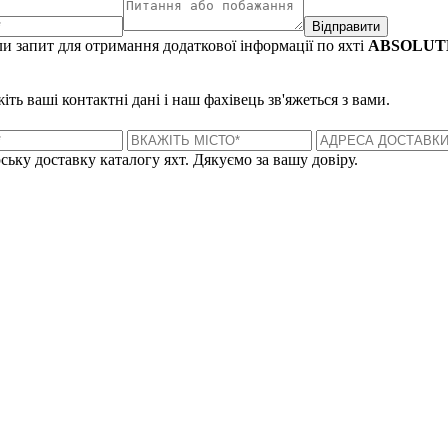
Відправити
и запит для отримання додаткової інформації по яхті
ABSOLUTE
ть ваші контактні дані і наш фахівець зв'яжеться з вами.
ську доставку каталогу яхт. Дякуємо за вашу довіру.
Лондон, Велика Британія
Б
UK 47a South Audley Street
+44 207 866 2257