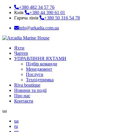
+380 482 34 57 76
Київ
+380 44 390 61 01
Гаряча лінія
+380 50 316 54 78
info@arkadia.com.ua
Яхти
Чартер
УПРАВЛІННЯ ЯХТАМИ
Підбір команди
Менеджмент
Послуги
Техпідтримка
Riva boutique
Новини та події
Про нас
Контакти
ua
ua
ru
en