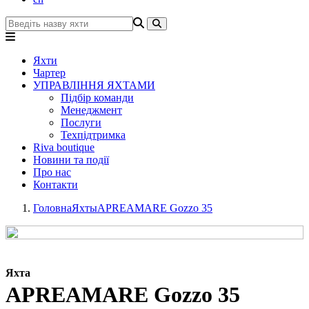
Яхти
Чартер
УПРАВЛІННЯ ЯХТАМИ
Підбір команди
Менеджмент
Послуги
Техпідтримка
Riva boutique
Новини та події
Про нас
Контакти
Головна
Яхты
APREAMARE Gozzo 35
Яхта
APREAMARE Gozzo 35