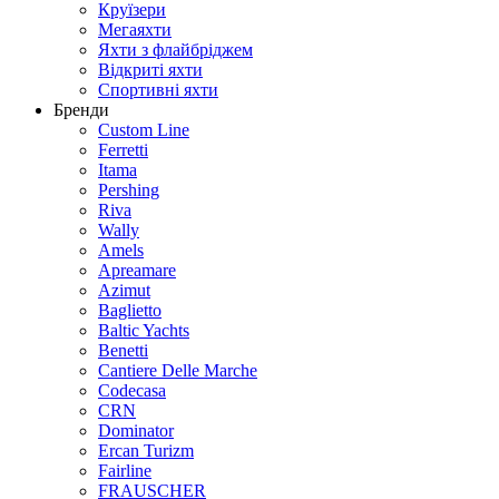
Круїзери
Мегаяхти
Яхти з флайбріджем
Відкриті яхти
Спортивні яхти
Бренди
Custom Line
Ferretti
Itama
Pershing
Riva
Wally
Amels
Apreamare
Azimut
Baglietto
Baltic Yachts
Benetti
Сantiere Delle Marche
Codecasa
CRN
Dominator
Ercan Turizm
Fairline
FRAUSCHER