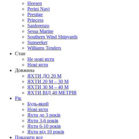
Heesen
Perini Navi
Prestige
Princess
Sanlorenzo
Sessa Marine
Southern Wind Shipyards
Sunseeker
Williams Tenders
Cтан
Не нові яхти
Нові яхти
Довжина
ЯХТИ ДО 20 М
ЯХТИ 20 М – 30 М
ЯХТИ 30 М – 40 М
ЯХТИ ВІД 40 МЕТРІВ
Рік
Будь-який
Нові яхти
Яхти до 3 років
Яхти 3-6 рокiв
Яхти 6-10 рокiв
Яхти від 10 років
Показати все