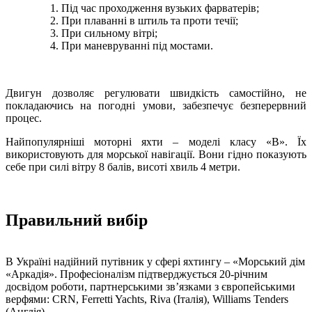
Під час проходження вузьких фарватерів;
При плаванні в штиль та проти течії;
При сильному вітрі;
При маневруванні під мостами.
Двигун дозволяє регулювати швидкість самостійно, не
покладаючись на погодні умови, забезпечує безперервний
процес.
Найпопулярніші моторні яхти – моделі класу «В». Їх
використовують для морської навігації. Вони гідно показують
себе при силі вітру 8 балів, висоті хвиль 4 метри.
Правильний вибір
В Україні надійний путівник у сфері яхтингу – «Морський дім
«Аркадія». Професіоналізм підтверджується 20-річним
досвідом роботи, партнерськими зв’язками з європейськими
верфями: CRN, Ferretti Yachts, Riva (Італія), Williams Tenders
(Англія).