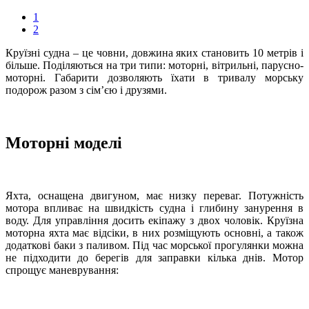
1
2
Круїзні судна – це човни, довжина яких становить 10 метрів і
більше. Поділяються на три типи: моторні, вітрильні, парусно-
моторні. Габарити дозволяють їхати в тривалу морську
подорож разом з сім’єю і друзями.
Моторні моделі
Яхта, оснащена двигуном, має низку переваг. Потужність
мотора впливає на швидкість судна і глибину занурення в
воду. Для управління досить екіпажу з двох чоловік. Круїзна
моторна яхта має відсіки, в них розміщують основні, а також
додаткові баки з паливом. Під час морської прогулянки можна
не підходити до берегів для заправки кілька днів. Мотор
спрощує маневрування: