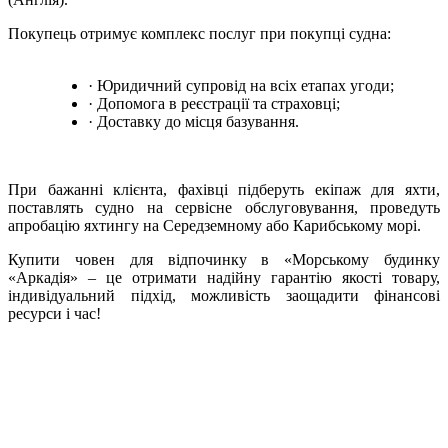
Покупець отримує комплекс послуг при покупці судна:
· Юридичний супровід на всіх етапах угоди;
· Допомога в реєстрації та страховці;
· Доставку до місця базування.
При бажанні клієнта, фахівці підберуть екіпаж для яхти,
поставлять судно на сервісне обслуговування, проведуть
апробацію яхтингу на Середземному або Карибському морі.
Купити човен для відпочинку в «Морському будинку
«Аркадія» – це отримати надійну гарантію якості товару,
індивідуальний підхід, можливість заощадити фінансові
ресурси і час!
+380 50 316 54 78
Зв'язок через @