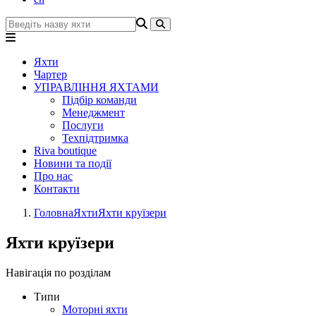
Яхти
Чартер
УПРАВЛІННЯ ЯХТАМИ
Підбір команди
Менеджмент
Послуги
Техпідтримка
Riva boutique
Новини та події
Про нас
Контакти
Головна
Яхти
Яхти круїзери
Яхти круїзери
Навігація по розділам
Типи
Моторні яхти