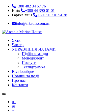
+380 482 34 57 76
Київ
+380 44 390 61 01
Гаряча лінія
+380 50 316 54 78
info@arkadia.com.ua
Яхти
Чартер
УПРАВЛІННЯ ЯХТАМИ
Підбір команди
Менеджмент
Послуги
Техпідтримка
Riva boutique
Новини та події
Про нас
Контакти
ua
ua
ru
en