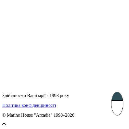
UK 47a South Audley
33, Vasile Lascar str. Apt.7
Street
+40 747 886 707
+44 207 866 2257
Несебр, Болгарія
39 Edelvajs street
+359 89 550 28 00
Subscribe
Здійснюємо Ваші мрії з 1998 року
Політика конфіденційності
© Marine House "Arcadia" 1998–2026