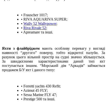
• Frauscher 1017;
• RIVA AQUARIVA SUPER;
•
Wally 52 Wallypower
;
•
Riva Rivale 52
;
• Apreamare та інші.
Яхти з флайбріджем
мають особливу перевагу у вигляді
наявності “другого” поверху, тобто відкритої палуби. За
рахунок цього вільний простір на судні значно збільшується.
За швидкісними характеристиками даний тип яхт
поступається іншим. “Морський дім “Аркадія” займається
продажем Б/У яхт і даного типу:
• Ferretti yachts 430 Refit;
• Azimut 45 FLY;
• Sessa Marine FLY 47;
• Prestige 500 та інші.