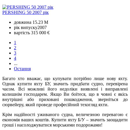
PERSHING 50 2007 рік
довжина
15.23 M
рік випуску
2007
вартість
315 000 €
1
2
3
4
...
Остання
Багато хто вважає, що купувати потрібно лише нову яхту.
Однак купити яхту БУ, значить придбати судно, перевірена
часом. Всі можливі його недоліки виявлені і виправлені
колишнім господарем. Якщо Ви боїтеся, що в човні є якісь
внутрішні або приховані пошкодження, зверніться до
сюрвейеру, який проведе професійний техогляд яхти.
Крім надійності уживаного судна, величезною перевагою є
економія ваших коштів. Купити яхту Б/У – значить заощадити
гроші і насолоджуватися морськими подорожами!