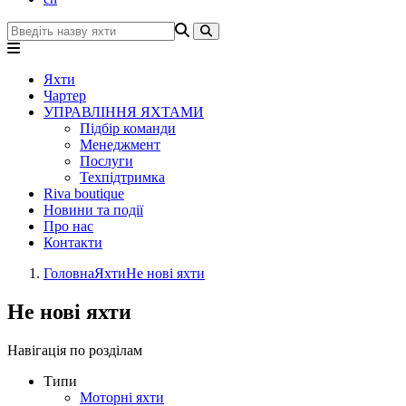
Яхти
Чартер
УПРАВЛІННЯ ЯХТАМИ
Підбір команди
Менеджмент
Послуги
Техпідтримка
Riva boutique
Новини та події
Про нас
Контакти
Головна
Яхти
Не нові яхти
Не нові яхти
Навігація по розділам
Типи
Моторні яхти