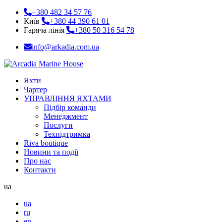
+380 482 34 57 76
Київ
+380 44 390 61 01
Гаряча лінія
+380 50 316 54 78
info@arkadia.com.ua
Яхти
Чартер
УПРАВЛІННЯ ЯХТАМИ
Підбір команди
Менеджмент
Послуги
Техпідтримка
Riva boutique
Новини та події
Про нас
Контакти
ua
ua
ru
en