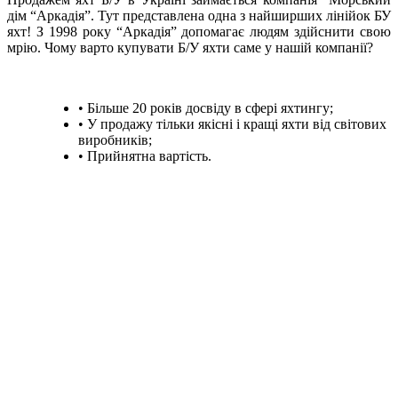
дім “Аркадія”. Тут представлена ​​одна з найширших лінійок БУ
яхт! З 1998 року “Аркадія” допомагає людям здійснити свою
мрію. Чому варто купувати Б/У яхти саме у нашій компанії?
• Більше 20 років досвіду в сфері яхтингу;
• У продажу тільки якісні і кращі яхти від світових
виробників;
• Прийнятна вартість.
+380 50 316 54 78
Зв'язок через @
+380 44 390 61 01
info@arkadia.com.ua
Лондон, Велика Британія
Бухарест, Румунія