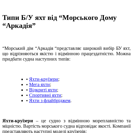
Типи Б/У яхт від “Морського Дому
“Аркадія”
“Морський дім “Аркадія “представляє широкий вибір БУ яхт,
що відрізняються якістю і відмінною працездатністю. Можна
придбати судна наступних типів:
•
Яхти-круїзери
;
•
Мега яхти
;
•
Відкриті яхти
;
•
Спортивні яхти
;
•
Яхти з флайбріджем
.
Яхти-круїзери
– це судно з відмінною мореплавністю та
міцністю. Вартість морського судна відповідає якості. Компанії
представляють наступні моделі круїзерів: