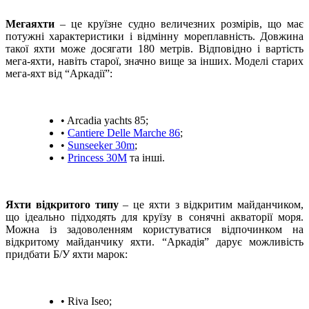
Мегаяхти
– це круїзне судно величезних розмірів, що має
потужні характеристики і відмінну мореплавність. Довжина
такої яхти може досягати 180 метрів. Відповідно і вартість
мега-яхти, навіть старої, значно вище за інших. Моделі старих
мега-яхт від “Аркадії”:
• Arcadia yachts 85;
•
Cantiere Delle Marche 86
;
•
Sunseeker 30m
;
•
Princess 30M
та інші.
Яхти відкритого типу
– це яхти з відкритим майданчиком,
що ідеально підходять для круїзу в сонячні акваторії моря.
Можна із задоволенням користуватися відпочинком на
відкритому майданчику яхти. “Аркадія” дарує можливість
придбати Б/У яхти марок:
• Riva Iseo;