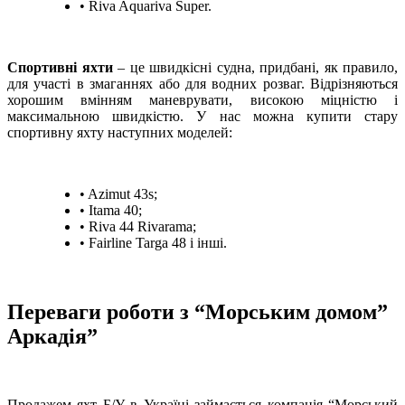
• Riva Aquariva Super.
Спортивні яхти
– це швидкісні судна, придбані, як правило,
для участі в змаганнях або для водних розваг. Відрізняються
хорошим вмінням маневрувати, високою міцністю і
максимальною швидкістю. У нас можна купити стару
спортивну яхту наступних моделей:
• Azimut 43s;
• Itama 40;
• Riva 44 Rivarama;
• Fairline Targa 48 і інші.
Переваги роботи з “Морським домом”
Аркадія”
Продажем яхт Б/У в Україні займається компанія “Морський