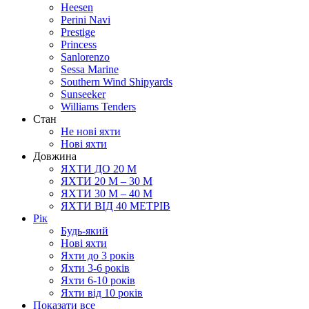
Heesen
Perini Navi
Prestige
Princess
Sanlorenzo
Sessa Marine
Southern Wind Shipyards
Sunseeker
Williams Tenders
Cтан
Не нові яхти
Нові яхти
Довжина
ЯХТИ ДО 20 М
ЯХТИ 20 М – 30 М
ЯХТИ 30 М – 40 М
ЯХТИ ВІД 40 МЕТРІВ
Рік
Будь-який
Нові яхти
Яхти до 3 років
Яхти 3-6 рокiв
Яхти 6-10 рокiв
Яхти від 10 років
Показати все