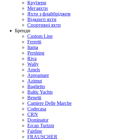
Круїзери
Мегаяхти
Яхти з флайбріджем
Відкриті яхти
Спортивні яхти
Бренди
Custom Line
Ferretti
Itama
Pershing
Riva
Wally
Amels
Apreamare
Azimut
Baglietto
Baltic Yachts
Benetti
Сantiere Delle Marche
Codecasa
CRN
Dominator
Ercan Turizm
Fairline
FRAUSCHER