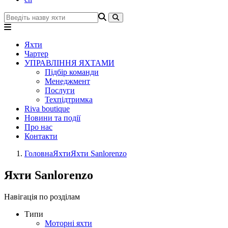
Яхти
Чартер
УПРАВЛІННЯ ЯХТАМИ
Підбір команди
Менеджмент
Послуги
Техпідтримка
Riva boutique
Новини та події
Про нас
Контакти
Головна
Яхти
Яхти Sanlorenzo
Яхти Sanlorenzo
Навігація по розділам
Типи
Моторні яхти