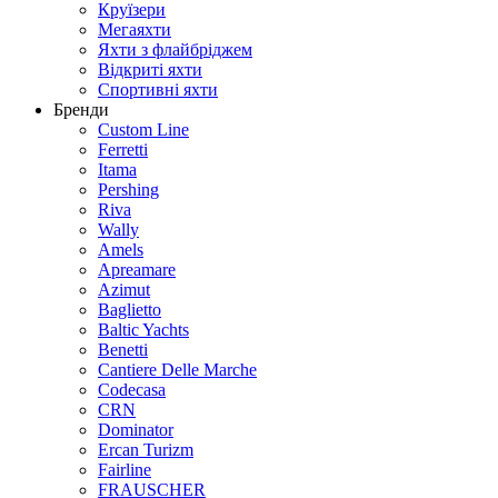
Круїзери
Мегаяхти
Яхти з флайбріджем
Відкриті яхти
Спортивні яхти
Бренди
Custom Line
Ferretti
Itama
Pershing
Riva
Wally
Amels
Apreamare
Azimut
Baglietto
Baltic Yachts
Benetti
Сantiere Delle Marche
Codecasa
CRN
Dominator
Ercan Turizm
Fairline
FRAUSCHER