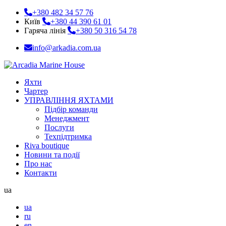
+380 482 34 57 76
Київ
+380 44 390 61 01
Гаряча лінія
+380 50 316 54 78
info@arkadia.com.ua
Яхти
Чартер
УПРАВЛІННЯ ЯХТАМИ
Підбір команди
Менеджмент
Послуги
Техпідтримка
Riva boutique
Новини та події
Про нас
Контакти
ua
ua
ru
en