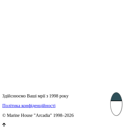
UK 47a South Audley
33, Vasile Lascar str. Apt.7
Street
+40 747 886 707
+44 207 866 2257
Несебр, Болгарія
39 Edelvajs street
+359 89 550 28 00
Subscribe
Здійснюємо Ваші мрії з 1998 року
Політика конфіденційності
© Marine House "Arcadia" 1998–2026