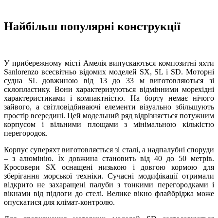
Найбільш популярні конструкції
У прибережному місті Амелія випускаються композитні яхти
Sanlorenzo всесвітньо відомих моделей SX, SL і SD. Моторні
судна SL довжиною від 13 до 33 м виготовляються зі
склопластику. Вони характеризуються відмінними морехідні
характеристиками і компактністю. На борту немає нічого
зайвого, а світловідбиваючі елементи візуально збільшують
простір всередині. Цей модельний ряд відрізняється потужним
корпусом і вільними площами з мінімальною кількістю
перегородок.
Корпус суперяхт виготовляється зі сталі, а надпалубні споруди
– з алюмінію. Їх довжина становить від 40 до 50 метрів.
Кросовери SX оснащені низькою і довгою кормою для
зберігання морської техніки. Сучасні модифікації отримали
відкрито не захаращені палуби з тонкими перегородками і
вікнами від підлоги до стелі. Велике вікно флайбріджа може
опускатися для клімат-контролю.