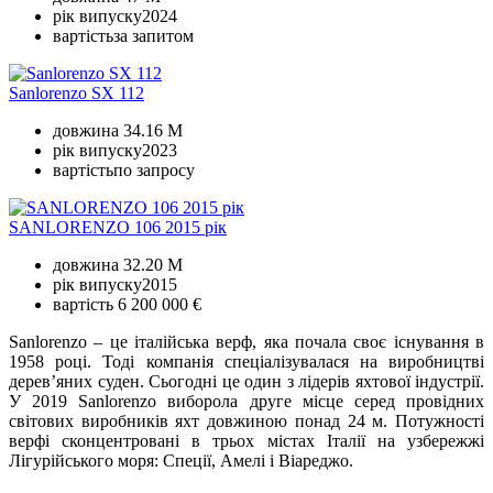
рік випуску
2024
вартість
за запитом
Sanlorenzo SX 112
довжина
34.16 M
рік випуску
2023
вартість
по запросу
SANLORENZO 106 2015 рік
довжина
32.20 M
рік випуску
2015
вартість
6 200 000 €
Sanlorenzo – це італійська верф, яка почала своє існування в
1958 році. Тоді компанія спеціалізувалася на виробництві
дерев’яних суден. Сьогодні це один з лідерів яхтової індустрії.
У 2019 Sanlorenzo виборола друге місце серед провідних
світових виробників яхт довжиною понад 24 м. Потужності
верфі сконцентровані в трьох містах Італії на узбережжі
Лігурійського моря: Спеції, Амелі і Віареджо.