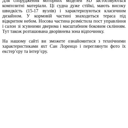
Для спорудження моторних моделей SD застосовуються
композитні матеріали. Ці судна дуже стійкі, мають високу
швидкість (15-17 вузлів) і характеризуються класичним
дизайном. У кормовій частині знаходиться тераса під
відкритим небом. Носова частина розмістила пост управління
і салон зі зсувними дверима і масштабним боковим склінням.
Тут також розташована дворівнева зона відпочинку.
На нашому сайті ви зможете ознайомитися з технічними
характеристиками яхт Сан Лоренцо і переглянути фото їх
екстер’єру та інтер’єру.
+380 50 316 54 78
Зв'язок через @
+380 44 390 61 01
info@arkadia.com.ua
Лондон, Велика Британія
Бухарест, Румунія