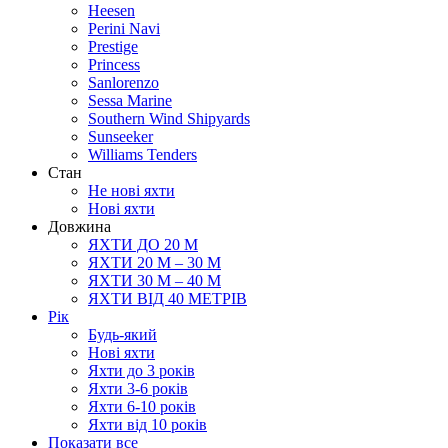
Heesen
Perini Navi
Prestige
Princess
Sanlorenzo
Sessa Marine
Southern Wind Shipyards
Sunseeker
Williams Tenders
Cтан
Не нові яхти
Нові яхти
Довжина
ЯХТИ ДО 20 М
ЯХТИ 20 М – 30 М
ЯХТИ 30 М – 40 М
ЯХТИ ВІД 40 МЕТРІВ
Рік
Будь-який
Нові яхти
Яхти до 3 років
Яхти 3-6 рокiв
Яхти 6-10 рокiв
Яхти від 10 років
Показати все