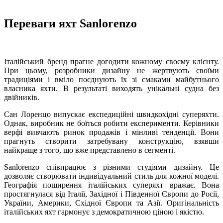
Переваги яхт Sanlorenzo
Італійський бренд прагне догодити кожному своєму клієнту.
При цьому, розробники дизайну не жертвують своїми
традиціями і вміло поєднують їх зі смаками майбутнього
власника яхти. В результаті виходять унікальні судна без
двійників.
Сан Лоренцо випускає експедиційні швидкохідні суперяхти.
Однак, виробник не боїться робити експерименти. Керівники
верфі вивчають ринок продажів і мінливі тенденції. Вони
прагнуть створити затребувану конструкцію, взявши
найкраще з того, що вже представлено в сегменті.
Sanlorenzo співпрацює з різними студіями дизайну. Це
дозволяє створювати індивідуальний стиль для кожної моделі.
Географія поширення італійських суперяхт вражає. Вона
простягнулася від Італії, Західної і Південної Європи до Росії,
України, Америки, Східної Європи та Азії. Оригінальність
італійських яхт гармонує з демократичною ціною і якістю.