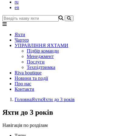
ru
en
Яхти
Чартер
УПРАВЛІННЯ ЯХТАМИ
Підбір команди
Менеджмент
Послуги
Техпідтримка
Riva boutique
Новини та події
Про нас
Контакти
Головна
Яхти
Яхти до 3 років
Яхти до 3 років
Навігація по розділам
Типи