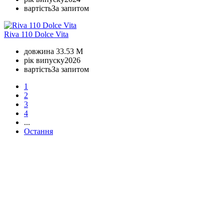
вартість
За запитом
Riva 110 Dolce Vita
довжина
33.53 M
рік випуску
2026
вартість
За запитом
1
2
3
4
...
Остання
+380 50 316 54 78
Зв'язок через @
+380 44 390 61 01
info@arkadia.com.ua