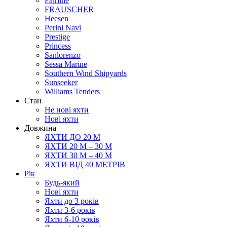
Fairline
FRAUSCHER
Heesen
Perini Navi
Prestige
Princess
Sanlorenzo
Sessa Marine
Southern Wind Shipyards
Sunseeker
Williams Tenders
Cтан
Не нові яхти
Нові яхти
Довжина
ЯХТИ ДО 20 М
ЯХТИ 20 М – 30 М
ЯХТИ 30 М – 40 М
ЯХТИ ВІД 40 МЕТРІВ
Рік
Будь-який
Нові яхти
Яхти до 3 років
Яхти 3-6 рокiв
Яхти 6-10 рокiв