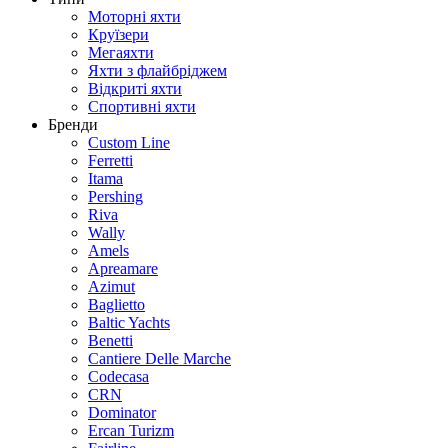
Моторні яхти
Круїзери
Мегаяхти
Яхти з флайбріджем
Відкриті яхти
Спортивні яхти
Бренди
Custom Line
Ferretti
Itama
Pershing
Riva
Wally
Amels
Apreamare
Azimut
Baglietto
Baltic Yachts
Benetti
Сantiere Delle Marche
Codecasa
CRN
Dominator
Ercan Turizm