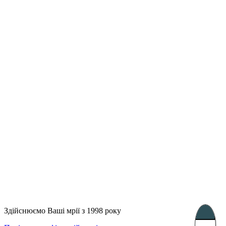
Лондон, Велика Британія
Бухарест, Румунія
UK 47a South Audley
33, Vasile Lascar str. Apt.7
Street
+40 747 886 707
+44 207 866 2257
Несебр, Болгарія
39 Edelvajs street
+359 89 550 28 00
Subscribe
Здійснюємо Ваші мрії з 1998 року