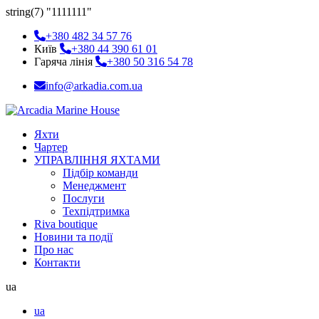
string(7) "1111111"
+380 482 34 57 76
Київ
+380 44 390 61 01
Гаряча лінія
+380 50 316 54 78
info@arkadia.com.ua
Яхти
Чартер
УПРАВЛІННЯ ЯХТАМИ
Підбір команди
Менеджмент
Послуги
Техпідтримка
Riva boutique
Новини та події
Про нас
Контакти
ua
ua