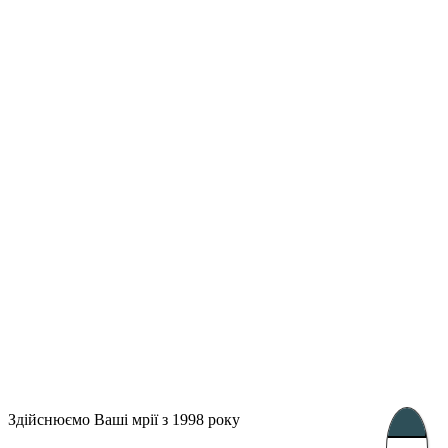
Лондон, Велика Британія
Бухарест, Румунія
UK 47a South Audley
33, Vasile Lascar str. Apt.7
Street
+40 747 886 707
+44 207 866 2257
Несебр, Болгарія
39 Edelvajs street
+359 89 550 28 00
Subscribe
Здійснюємо Ваші мрії з 1998 року