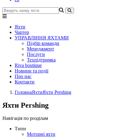
Яхти
Чартер
УПРАВЛІННЯ ЯХТАМИ
Підбір команди
Менеджмент
Послуги
Техпідтримка
Riva boutique
Новини та події
Про нас
Контакти
Головна
Яхти
Яхти Pershing
Яхти Pershing
Навігація по розділам
Типи
Моторні яхти