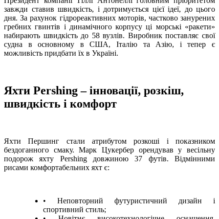
Президент компанії Тіллі Антонеллі головним пріоритетом
завжди ставив швидкість, і дотримується цієї ідеї, до цього
дня. За рахунок гідрореактивних моторів, частково занурених
гребних гвинтів і динамічного корпусу ці морські «ракети»
набирають швидкість до 58 вузлів. Виробник поставляє свої
судна в основному в США, Італію та Азію, і тепер є
можливість придбати їх в Україні.
Яхти Pershing – інновації, розкіш,
швидкість і комфорт
Яхти Першинг стали атрибутом розкоші і показником
бездоганного смаку. Марк Цукербер орендував у весільну
подорож яхту Pershing довжиною 37 футів. Відмінними
рисами комфортабельних яхт є:
• Неповторний футуристичний дизайн і
спортивний стиль;
• Новітнє високотехнологічне оснащення,