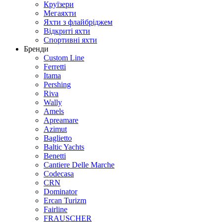
Круїзери
Мегаяхти
Яхти з флайбріджем
Відкриті яхти
Спортивні яхти
Бренди
Custom Line
Ferretti
Itama
Pershing
Riva
Wally
Amels
Apreamare
Azimut
Baglietto
Baltic Yachts
Benetti
Сantiere Delle Marche
Codecasa
CRN
Dominator
Ercan Turizm
Fairline
FRAUSCHER