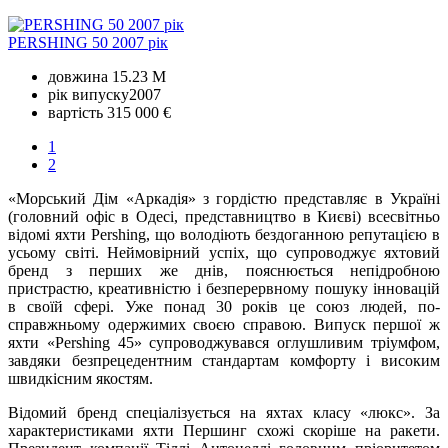
PERSHING 50 2007 рік
довжина
15.23 M
рік випуску
2007
вартість
315 000 €
1
2
«Морський Дім «Аркадія» з гордістю представляє в Україні
(головний офіс в Одесі, представництво в Києві) всесвітньо
відомі яхти Pershing, що володіють бездоганною репутацією в
усьому світі. Неймовірний успіх, що супроводжує яхтовий
бренд з перших же днів, пояснюється непідробною
пристрастю, креативністю і безперервному пошуку інновацій
в своїй сфері. Уже понад 30 років це союз людей, по-
справжньому одержимих своєю справою. Випуск першої ж
яхти «Pershing 45» супроводжувався оглушливим тріумфом,
завдяки безпрецедентним стандартам комфорту і високим
швидкісним якостям.
Відомий бренд спеціалізується на яхтах класу «люкс». За
характеристиками яхти Першинг схожі скоріше на ракети.