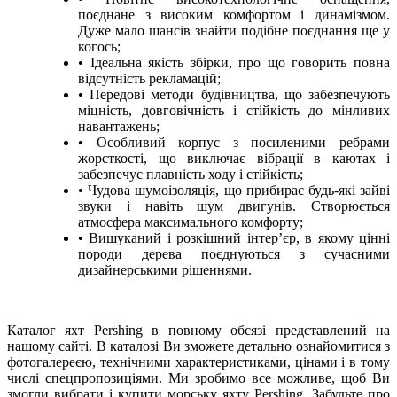
поєднане з високим комфортом і динамізмом.
Дуже мало шансів знайти подібне поєднання ще у
когось;
• Ідеальна якість збірки, про що говорить повна
відсутність рекламацій;
• Передові методи будівництва, що забезпечують
міцність, довговічність і стійкість до мінливих
навантажень;
• Особливий корпус з посиленими ребрами
жорсткості, що виключає вібрації в каютах і
забезпечує плавність ходу і стійкість;
• Чудова шумоізоляція, що прибирає будь-які зайві
звуки і навіть шум двигунів. Створюється
атмосфера максимального комфорту;
• Вишуканий і розкішний інтер’єр, в якому цінні
породи дерева поєднуються з сучасними
дизайнерськими рішеннями.
Каталог яхт Pershing в повному обсязі представлений на
нашому сайті. В каталозі Ви зможете детально ознайомитися з
фотогалереєю, технічними характеристиками, цінами і в тому
числі спецпропозиціями. Ми зробимо все можливе, щоб Ви
змогли вибрати і купити морську яхту Pershing. Забудьте про