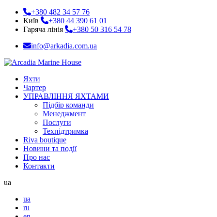
+380 482 34 57 76
Київ
+380 44 390 61 01
Гаряча лінія
+380 50 316 54 78
info@arkadia.com.ua
Яхти
Чартер
УПРАВЛІННЯ ЯХТАМИ
Підбір команди
Менеджмент
Послуги
Техпідтримка
Riva boutique
Новини та події
Про нас
Контакти
ua
ua
ru
en