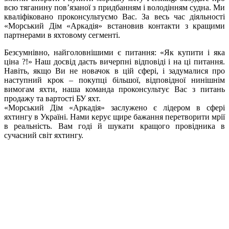
всю тяганину пов’язаної з придбанням і володінням судна. Ми
кваліфіковано проконсультуємо Вас. За весь час діяльності
«Морський Дім «Аркадія» встановив контакти з кращими
партнерами в яхтовому сегменті.
Безсумнівно, найголовнішими є питання: «Як купити і яка
ціна ?!» Наш досвід дасть вичерпні відповіді і на ці питання.
Навіть, якщо Ви не новачок в цій сфері, і задумалися про
наступний крок – покупці більшої, відповідної нинішнім
вимогам яхти, наша команда проконсультує Вас з питань
продажу та вартості БУ яхт.
«Морський Дім «Аркадія» заслужено є лідером в сфері
яхтингу в Україні. Нами керує щире бажання перетворити мрії
в реальність. Вам годі й шукати кращого провідника в
сучасний світ яхтингу.
+380 50 316 54 78
Зв'язок через @
+380 44 390 61 01
info@arkadia.com.ua