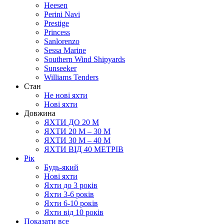
Heesen
Perini Navi
Prestige
Princess
Sanlorenzo
Sessa Marine
Southern Wind Shipyards
Sunseeker
Williams Tenders
Cтан
Не нові яхти
Нові яхти
Довжина
ЯХТИ ДО 20 М
ЯХТИ 20 М – 30 М
ЯХТИ 30 М – 40 М
ЯХТИ ВІД 40 МЕТРІВ
Рік
Будь-який
Нові яхти
Яхти до 3 років
Яхти 3-6 рокiв
Яхти 6-10 рокiв
Яхти від 10 років
Показати все