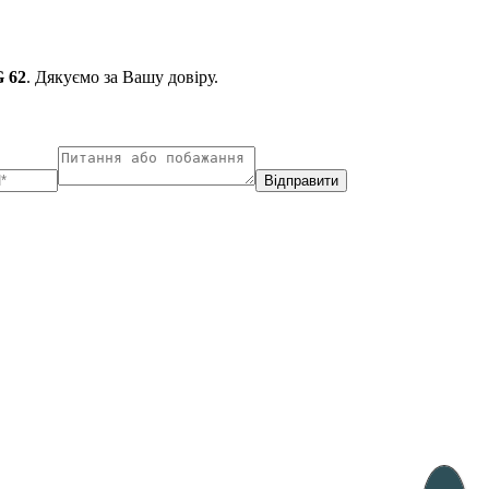
 62
. Дякуємо за Вашу довіру.
Відправити
ухарест, Румунія
Несебр, Болгарія
33, Vasile Lascar str. Apt.7
39 Edelvajs street
+40 747 886 707
+359 89 550 28 00
Subscribe