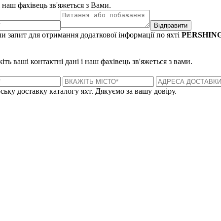
і наш фахівець зв'яжеться з Вами.
Відправити
и запит для отримання додаткової інформації по яхті
PERSHING
ть ваші контактні дані і наш фахівець зв'яжеться з вами.
ську доставку каталогу яхт. Дякуємо за вашу довіру.
Лондон, Велика Британія
Б
UK 47a South Audley Street
+44 207 866 2257