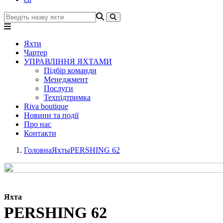
Яхти
Чартер
УПРАВЛІННЯ ЯХТАМИ
Підбір команди
Менеджмент
Послуги
Техпідтримка
Riva boutique
Новини та події
Про нас
Контакти
Головна
Яхты
PERSHING 62
Яхта
PERSHING 62