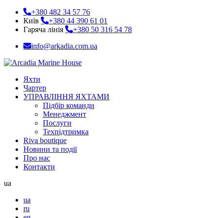
+380 482 34 57 76
Київ
+380 44 390 61 01
Гаряча лінія
+380 50 316 54 78
info@arkadia.com.ua
Яхти
Чартер
УПРАВЛІННЯ ЯХТАМИ
Підбір команди
Менеджмент
Послуги
Техпідтримка
Riva boutique
Новини та події
Про нас
Контакти
ua
ua
ru
en