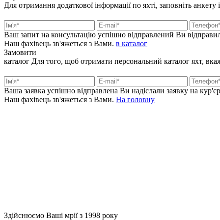
Для отримання додаткової інформації по яхті, заповніть анкету 
Ваш запит на консультацію успішно відправлений
Ви відправил
Наш фахівець зв'яжеться з Вами.
в каталог
Замовити
каталог
Для того, щоб отримати персональний каталог яхт, вкажі
Ваша заявка успішно відправлена
Ви надіслали заявку на кур'єр
Наш фахівець зв'яжеться з Вами.
На головну
+380 50 316 54 78
Зв'язок через @
+380 44 390 61 01
info@arkadia.com.ua
Здійснюємо Ваші мрії з 1998 року