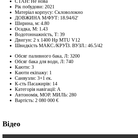
СТАН:
Не нова
Рік побудови:
2021
Матеріал корпусу:
Скловолокно
ДОВЖИНА М/ФУТ:
18.94/62'
Ширина, м:
4.80
Осадка, М:
1.43
Водотоннажність, Т:
39
Двигун:
2 x 1400 Hp MTU V12
Швидкість МАКС./КРУЇЗ. ВУЗЛ.:
46.5/42
Обсяг паливного бака, Л:
3200
Обсяг бака для води, Л:
740
Каюти:
3
Каюти екіпажу:
1
Санвузли:
3+1 ек.
К-сть Пасажирів:
14
Категорія навігації:
А
Автономія, МОР. МИЛЬ:
280
Вартість:
2 080 000 €
Відео