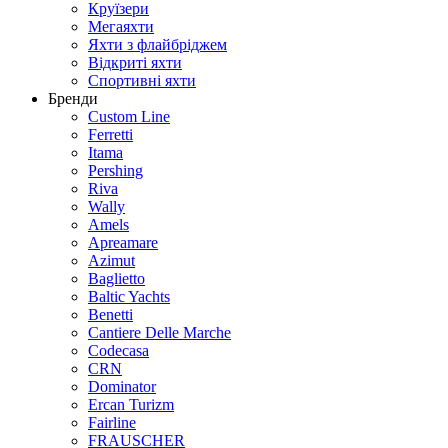
Круїзери
Мегаяхти
Яхти з флайбріджем
Відкриті яхти
Спортивні яхти
Бренди
Custom Line
Ferretti
Itama
Pershing
Riva
Wally
Amels
Apreamare
Azimut
Baglietto
Baltic Yachts
Benetti
Сantiere Delle Marche
Codecasa
CRN
Dominator
Ercan Turizm
Fairline
FRAUSCHER