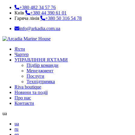
+380 482 34 57 76
Київ
+380 44 390 61 01
Гаряча лінія
+380 50 316 54 78
info@arkadia.com.ua
Яхти
Чартер
УПРАВЛІННЯ ЯХТАМИ
Підбір команди
Менеджмент
Послуги
Техпідтримка
Riva boutique
Новини та події
Про нас
Контакти
ua
ua
ru
en