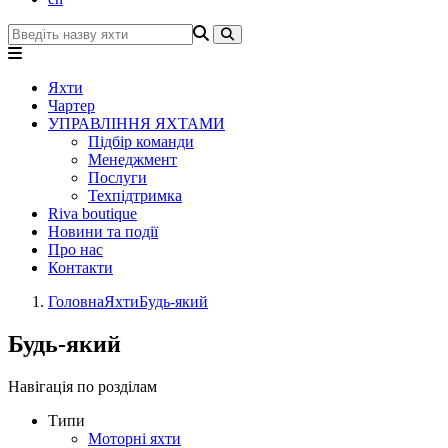
Яхти
Чартер
УПРАВЛІННЯ ЯХТАМИ
Підбір команди
Менеджмент
Послуги
Техпідтримка
Riva boutique
Новини та події
Про нас
Контакти
Головна
Яхти
Будь-який
Будь-який
Навігація по розділам
Типи
Моторні яхти