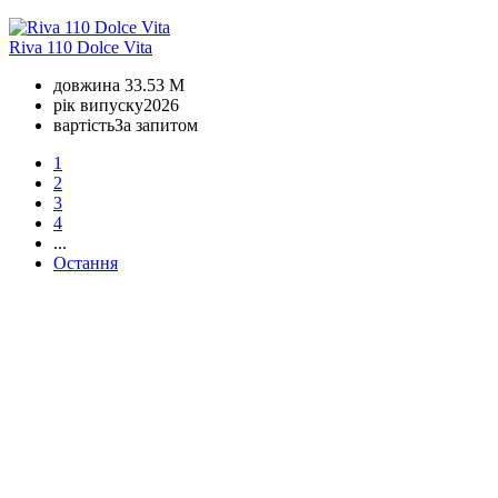
Riva 110 Dolce Vita
довжина
33.53 M
рік випуску
2026
вартість
За запитом
1
2
3
4
...
Остання
+380 50 316 54 78
Зв'язок через @
+380 44 390 61 01
info@arkadia.com.ua