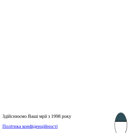
Лондон, Велика Британія
Бухарест, Румунія
UK 47a South Audley
33, Vasile Lascar str. Apt.7
Street
+40 747 886 707
+44 207 866 2257
Несебр, Болгарія
39 Edelvajs street
+359 89 550 28 00
Subscribe
Здійснюємо Ваші мрії з 1998 року
Політика конфіденційності