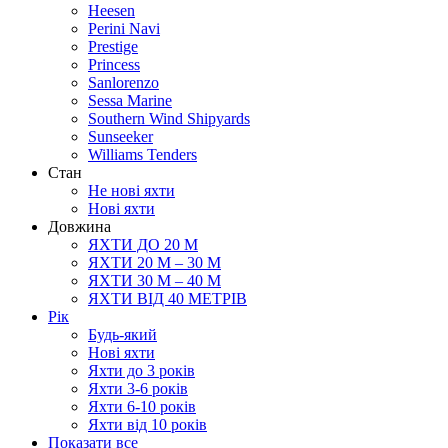
Heesen
Perini Navi
Prestige
Princess
Sanlorenzo
Sessa Marine
Southern Wind Shipyards
Sunseeker
Williams Tenders
Cтан
Не нові яхти
Нові яхти
Довжина
ЯХТИ ДО 20 М
ЯХТИ 20 М – 30 М
ЯХТИ 30 М – 40 М
ЯХТИ ВІД 40 МЕТРІВ
Рік
Будь-який
Нові яхти
Яхти до 3 років
Яхти 3-6 рокiв
Яхти 6-10 рокiв
Яхти від 10 років
Показати все