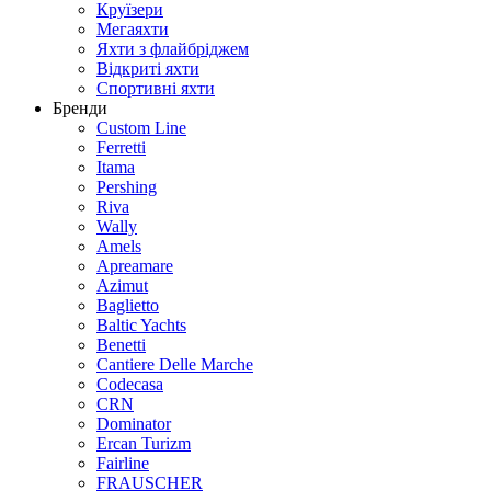
Круїзери
Мегаяхти
Яхти з флайбріджем
Відкриті яхти
Спортивні яхти
Бренди
Custom Line
Ferretti
Itama
Pershing
Riva
Wally
Amels
Apreamare
Azimut
Baglietto
Baltic Yachts
Benetti
Сantiere Delle Marche
Codecasa
CRN
Dominator
Ercan Turizm
Fairline
FRAUSCHER