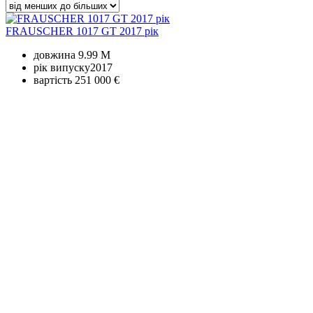
FRAUSCHER 1017 GT 2017 рік
довжина
9.99 M
рік випуску
2017
вартість
251 000 €
+380 50 316 54 78
Зв'язок через @
+380 44 390 61 01
info@arkadia.com.ua
Лондон, Велика Британія
Бухарест, Румунія
UK 47a South Audley
33, Vasile Lascar str. Apt.7
Street