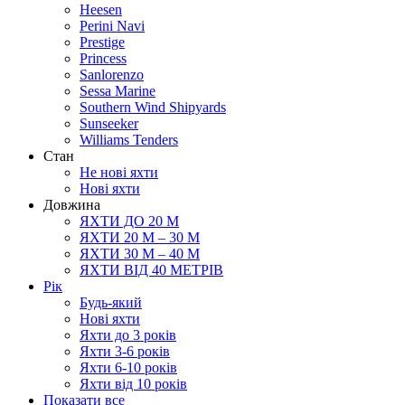
Heesen
Perini Navi
Prestige
Princess
Sanlorenzo
Sessa Marine
Southern Wind Shipyards
Sunseeker
Williams Tenders
Cтан
Не нові яхти
Нові яхти
Довжина
ЯХТИ ДО 20 М
ЯХТИ 20 М – 30 М
ЯХТИ 30 М – 40 М
ЯХТИ ВІД 40 МЕТРІВ
Рік
Будь-який
Нові яхти
Яхти до 3 років
Яхти 3-6 рокiв
Яхти 6-10 рокiв
Яхти від 10 років
Показати все