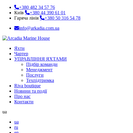
+380 482 34 57 76
Київ
+380 44 390 61 01
Гаряча лінія
+380 50 316 54 78
info@arkadia.com.ua
Яхти
Чартер
УПРАВЛІННЯ ЯХТАМИ
Підбір команди
Менеджмент
Послуги
Техпідтримка
Riva boutique
Новини та події
Про нас
Контакти
ua
ua
ru
en