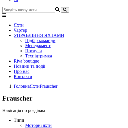
Яхти
Чартер
УПРАВЛІННЯ ЯХТАМИ
Підбір команди
Менеджмент
Послуги
Техпідтримка
Riva boutique
Новини та події
Про нас
Контакти
Головна
Яхти
Frauscher
Frauscher
Навігація по розділам
Типи
Моторні яхти