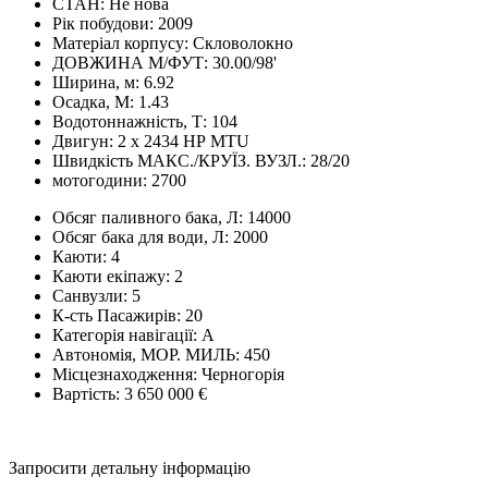
СТАН:
Не нова
Рік побудови:
2009
Матеріал корпусу:
Скловолокно
ДОВЖИНА М/ФУТ:
30.00/98'
Ширина, м:
6.92
Осадка, М:
1.43
Водотоннажність, Т:
104
Двигун:
2 x 2434 НР MTU
Швидкість МАКС./КРУЇЗ. ВУЗЛ.:
28/20
мотогодини:
2700
Обсяг паливного бака, Л:
14000
Обсяг бака для води, Л:
2000
Каюти:
4
Каюти екіпажу:
2
Санвузли:
5
К-сть Пасажирів:
20
Категорія навігації:
A
Автономія, МОР. МИЛЬ:
450
Місцезнаходження:
Черногорія
Вартість:
3 650 000 €
Запросити детальну інформацію