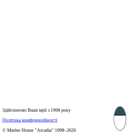
Лондон, Велика Британія
Бухарест, Румунія
UK 47a South Audley
33, Vasile Lascar str. Apt.7
Street
+40 747 886 707
+44 207 866 2257
Несебр, Болгарія
39 Edelvajs street
+359 89 550 28 00
Subscribe
Здійснюємо Ваші мрії з 1998 року
Політика конфіденційності
© Marine House "Arcadia" 1998–2026