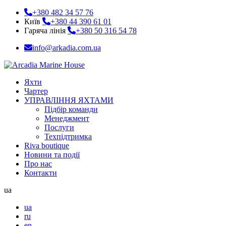
+380 482 34 57 76
Київ
+380 44 390 61 01
Гаряча лінія
+380 50 316 54 78
info@arkadia.com.ua
Яхти
Чартер
УПРАВЛІННЯ ЯХТАМИ
Підбір команди
Менеджмент
Послуги
Техпідтримка
Riva boutique
Новини та події
Про нас
Контакти
ua
ua
ru
en