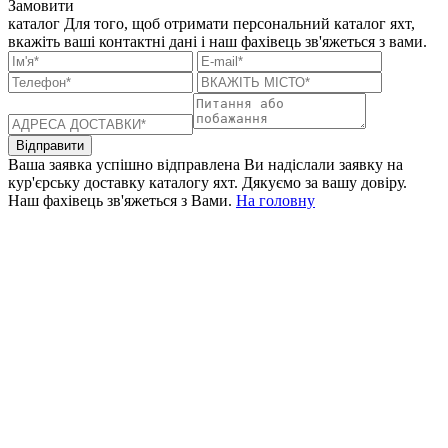
Замовити
каталог
Для того, щоб отримати персональний каталог яхт,
вкажіть ваші контактні дані і наш фахівець зв'яжеться з вами.
Відправити
Ваша заявка успішно відправлена
Ви надіслали заявку на
кур'єрську доставку каталогу яхт. Дякуємо за вашу довіру.
Наш фахівець зв'яжеться з Вами.
На головну
+380 50 316 54 78
Зв'язок через @
+380 44 390 61 01
info@arkadia.com.ua
Лондон, Велика Британія
Бухарест, Румунія