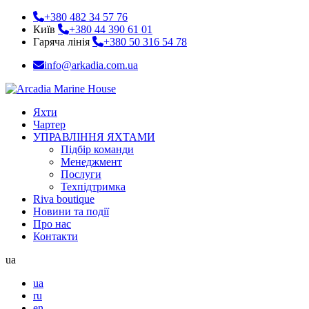
+380 482 34 57 76
Київ
+380 44 390 61 01
Гаряча лінія
+380 50 316 54 78
info@arkadia.com.ua
Яхти
Чартер
УПРАВЛІННЯ ЯХТАМИ
Підбір команди
Менеджмент
Послуги
Техпідтримка
Riva boutique
Новини та події
Про нас
Контакти
ua
ua
ru
en