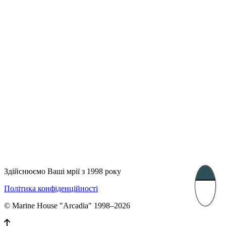
UK 47a South Audley
33, Vasile Lascar str. Apt.7
Street
+40 747 886 707
+44 207 866 2257
Несебр, Болгарія
39 Edelvajs street
+359 89 550 28 00
Subscribe
Здійснюємо Ваші мрії з 1998 року
Політика конфіденційності
© Marine House "Arcadia" 1998–2026