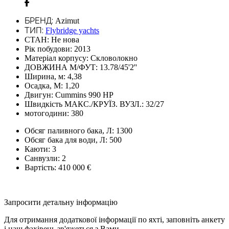
БРЕНД:
Azimut
ТИП:
Flybridge yachts
СТАН:
Не нова
Рік побудови:
2013
Матеріал корпусу:
Скловолокно
ДОВЖИНА М/ФУТ:
13.78/45'2''
Ширина, м:
4,38
Осадка, М:
1,20
Двигун:
Cummins 990 HP
Швидкість МАКС./КРУЇЗ. ВУЗЛ.:
32/27
мотогодини:
380
Обсяг паливного бака, Л:
1300
Обсяг бака для води, Л:
500
Каюти:
3
Санвузли:
2
Вартість:
410 000 €
Запросити детальну інформацію
Для отримання додаткової інформації по яхті, заповніть анкету
і наш фахівець зв'яжеться з Вами.