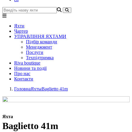
Яхти
Чартер
УПРАВЛІННЯ ЯХТАМИ
Підбір команди
Менеджмент
Послуги
Техпідтримка
Riva boutique
Новини та події
Про нас
Контакти
Головна
Яхты
Baglietto 41m
Яхта
Baglietto 41m