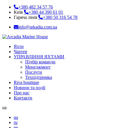
+380 482 34 57 76
Київ
+380 44 390 61 01
Гаряча лінія
+380 50 316 54 78
info@arkadia.com.ua
Яхти
Чартер
УПРАВЛІННЯ ЯХТАМИ
Підбір команди
Менеджмент
Послуги
Техпідтримка
Riva boutique
Новини та події
Про нас
Контакти
ua
ua
ru
en