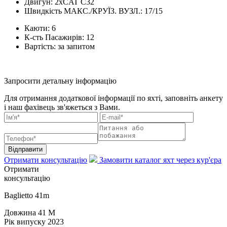
Двигун:
2xCAT C32
Швидкість МАКС./КРУЇЗ. ВУЗЛ.:
17/15
Каюти:
6
К-сть Пасажирів:
12
Вартість:
за запитом
Запросити детальну інформацію
Для отримання додаткової інформації по яхті, заповніть анкету
і наш фахівець зв'яжеться з Вами.
Відправити
Отримати консультацію
Замовити каталог яхт через кур'єра
Отримати
консультацію
Baglietto 41m
Довжина
41 M
Рік випуску
2023