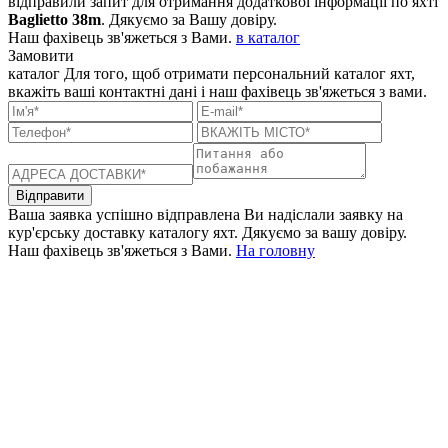
відправили запит для отримання додаткової інформації по яхті
Baglietto 38m
. Дякуємо за Вашу довіру.
Наш фахівець зв'яжеться з Вами.
в каталог
Замовити
каталог
Для того, щоб отримати персональний каталог яхт,
вкажіть ваші контактні дані і наш фахівець зв'яжеться з вами.
Відправити
Ваша заявка успішно відправлена
Ви надіслали заявку на
кур'єрську доставку каталогу яхт. Дякуємо за вашу довіру.
Наш фахівець зв'яжеться з Вами.
На головну
+380 50 316 54 78
Зв'язок через @
+380 44 390 61 01
info@arkadia.com.ua