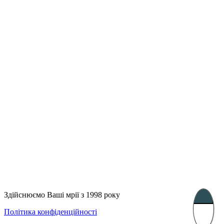
Лондон, Велика Британія
Бухарест, Румунія
UK 47a South Audley
33, Vasile Lascar str. Apt.7
Street
+40 747 886 707
+44 207 866 2257
Несебр, Болгарія
39 Edelvajs street
+359 89 550 28 00
Subscribe
Здійснюємо Ваші мрії з 1998 року
Політика конфіденційності