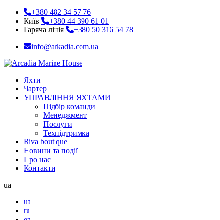
+380 482 34 57 76
Київ
+380 44 390 61 01
Гаряча лінія
+380 50 316 54 78
info@arkadia.com.ua
Яхти
Чартер
УПРАВЛІННЯ ЯХТАМИ
Підбір команди
Менеджмент
Послуги
Техпідтримка
Riva boutique
Новини та події
Про нас
Контакти
ua
ua
ru
en