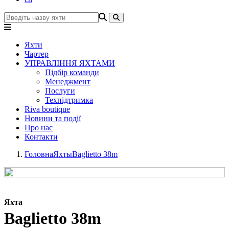
Яхти
Чартер
УПРАВЛІННЯ ЯХТАМИ
Підбір команди
Менеджмент
Послуги
Техпідтримка
Riva boutique
Новини та події
Про нас
Контакти
Головна
Яхты
Baglietto 38m
Яхта
Baglietto 38m